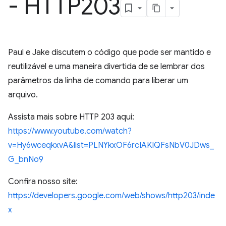
- HTTP203
Paul e Jake discutem o código que pode ser mantido e
reutilizável e uma maneira divertida de se lembrar dos
parâmetros da linha de comando para liberar um
arquivo.
Assista mais sobre HTTP 203 aqui:
https://www.youtube.com/watch?
v=Hy6wceqkxvA&list=PLNYkxOF6rcIAKIQFsNbV0JDws_
G_bnNo9
Confira nosso site:
https://developers.google.com/web/shows/http203/inde
x