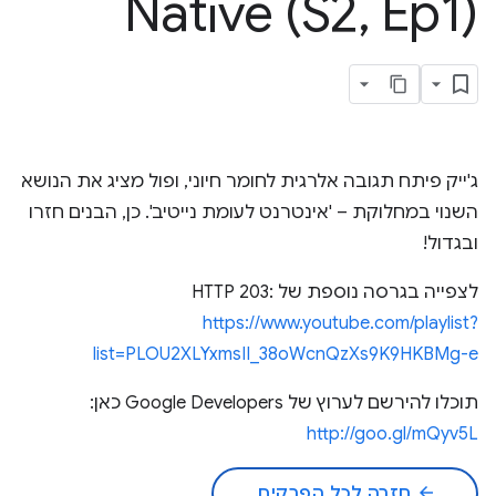
Native (S2
,
Ep1)
ג'ייק פיתח תגובה אלרגית לחומר חיוני, ופול מציג את הנושא
השנוי במחלוקת – 'אינטרנט לעומת נייטיב'. כן, הבנים חזרו
ובגדול!
לצפייה בגרסה נוספת של HTTP 203:
https://www.youtube.com/playlist?
list=PLOU2XLYxmsII_38oWcnQzXs9K9HKBMg-e
תוכלו להירשם לערוץ של Google Developers כאן:
http://goo.gl/mQyv5L
arrow_back
חזרה לכל הפרקים