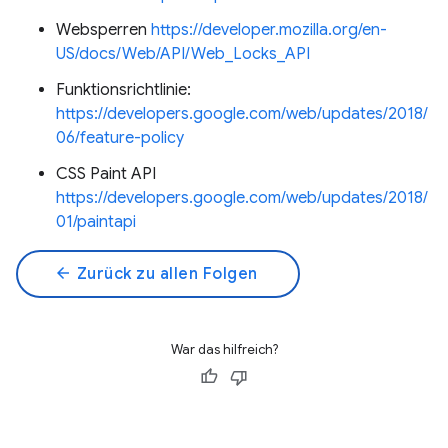
Websperren
https://developer.mozilla.org/en-
US/docs/Web/API/Web_Locks_API
Funktionsrichtlinie:
https://developers.google.com/web/updates/2018/
06/feature-policy
CSS Paint API
https://developers.google.com/web/updates/2018/
01/paintapi
arrow_back
Zurück zu allen Folgen
War das hilfreich?