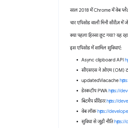
साल 2018 में Chrome में वेब प्लै
चार एपिसोड वाली मिनी सीरीज़ में ज
क्या पहला हिस्सा छूट गया? यह रह
इस एपिसोड में शामिल सुविधाएं:
Async clipboard API
h
सीएसएस ने ओएम (OM) ट
updatedViacache
htt
डेस्कटॉप PWA
https://
बिटमैप प्रीरेंडरर
https://d
वेब लॉक
https://devel
सुविधा से जुड़ी नीति
https: