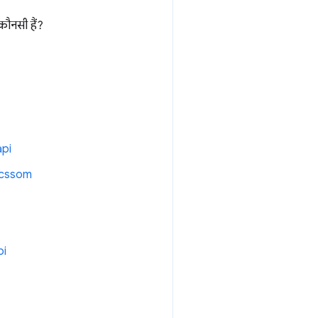
कौनसी हैं?
api
/cssom
pi