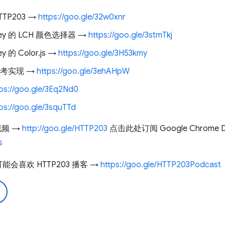
TP203 →
https://goo.gle/32w0xnr
Lilley 的 LCH 颜色选择器 →
https://goo.gle/3stmTkj
ley 的 Color.js →
https://goo.gle/3H53kmy
参考实现 →
https://goo.gle/3ehAHpW
tps://goo.gle/3Eq2Nd0
ps://goo.gle/3squTTd
视频 →
http://goo.gle/HTTP203
点击此处订阅 Google Chrome De
s
喜欢 HTTP203 播客 →
https://goo.gle/HTTP203Podcast