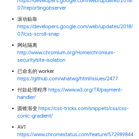
https://developers.google.com/web/updates/2018/
07/reportingobserver
滚动贴靠
https://developers.google.com/web/updates/2018/
07/css-scroll-snap
网站隔离
http://www.chromium.org/Home/chromium-
security/site-isolation
已命名的 worker
https://github.com/whatwg/html/issues/2477
付款处理程序
https://www.w3.org/TR/payment-
handler/
圆锥渐变
https://css-tricks.com/snippets/css/css-
conic-gradient/
AV1
https://www.chromestatus.com/feature/572989844