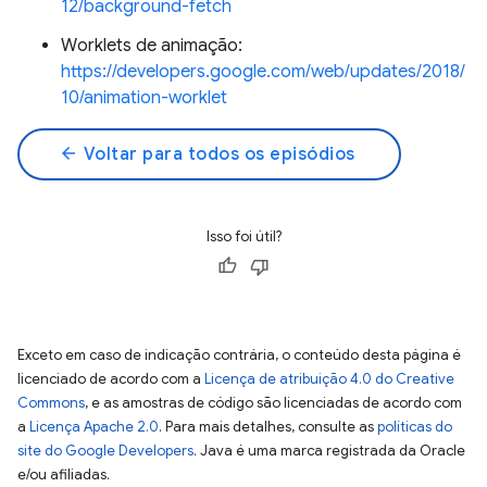
12/background-fetch
Worklets de animação:
https://developers.google.com/web/updates/2018/
10/animation-worklet
arrow_back
Voltar para todos os episódios
Isso foi útil?
Exceto em caso de indicação contrária, o conteúdo desta página é
licenciado de acordo com a
Licença de atribuição 4.0 do Creative
Commons
, e as amostras de código são licenciadas de acordo com
a
Licença Apache 2.0
. Para mais detalhes, consulte as
políticas do
site do Google Developers
. Java é uma marca registrada da Oracle
e/ou afiliadas.