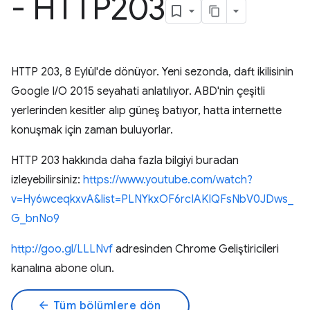
- HTTP203
HTTP 203, 8 Eylül'de dönüyor. Yeni sezonda, daft ikilisinin
Google I/O 2015 seyahati anlatılıyor. ABD'nin çeşitli
yerlerinden kesitler alıp güneş batıyor, hatta internette
konuşmak için zaman buluyorlar.
HTTP 203 hakkında daha fazla bilgiyi buradan
izleyebilirsiniz:
https://www.youtube.com/watch?
v=Hy6wceqkxvA&list=PLNYkxOF6rcIAKIQFsNbV0JDws_
G_bnNo9
http://goo.gl/LLLNvf
adresinden Chrome Geliştiricileri
kanalına abone olun.
arrow_back
Tüm bölümlere dön