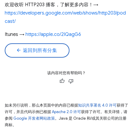
欢迎收听 HTTP203 播客，了解更多内容！→
https://developers.google.com/web/shows/http203/pod
cast/
Itunes →
https://apple.co/2IQagG6
arrow_back
返回到所有分集
该内容对您有帮助吗？
如未另行说明，那么本页面中的内容已根据
知识共享署名 4.0 许可
获得了
许可，并且代码示例已根据
Apache 2.0 许可
获得了许可。有关详情，请
参阅
Google 开发者网站政策
。Java 是 Oracle 和/或其关联公司的注册
商标。