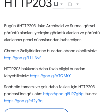
HTTP203
Bugün #HTTP203 Jake Archibald ve Surma; görsel
görüntü alanları, yerleşim görüntü alanları ve görüntü
alanlarının genel nüanslarından bahsediyor.
Chrome Geliştiricilerine buradan abone olabilirsiniz:
http://goo.gl/LLLNvf
HTTP203 hakkında daha fazla bilgiyi buradan
izleyebilirsiniz:
https://goo.gl/bTQMrY
Sohbetin tamamı ve çok daha fazlası için HTTP203
podcast'ine göz atın:
https://goo.gl/LR7gNg
Itunes:
https://goo.gl/cf2yRq