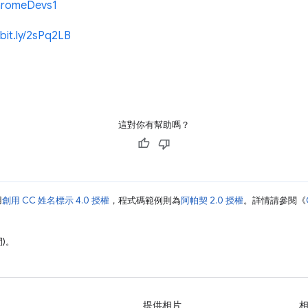
/ChromeDevs1
/bit.ly/2sPq2LB
這對你有幫助嗎？
用
創用 CC 姓名標示 4.0 授權
，程式碼範例則為
阿帕契 2.0 授權
。詳情請參閱《
間)。
提供相片