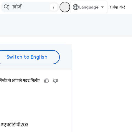
/
प्रवेश करें
ॉन्टेंट से आपको मदद मिली?
है. #एचटीटीपी203