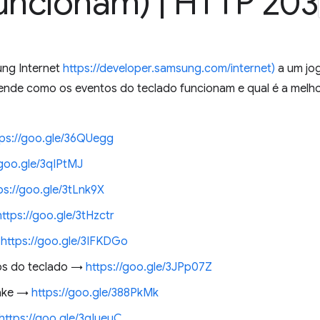
funcionam)
|
HTTP 203
ung Internet
https://developer.samsung.com/internet)
a um jog
nde como os eventos do teclado funcionam e qual é a melho
tps://goo.gle/36QUegg
/goo.gle/3qIPtMJ
ps://goo.gle/3tLnk9X
https://goo.gle/3tHzctr
→
https://goo.gle/3IFKDGo
tos do teclado →
https://goo.gle/3JPp07Z
Jake →
https://goo.gle/388PkMk
https://goo.gle/3qIueuC