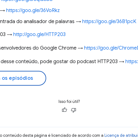
e →
https://goo.gle/36VoRkz
ntrada do analisador de palavras →
https://goo.gle/36B1pcK
 203 →
http://goo.gle/HTTP203
desenvolvedores do Google Chrome →
https://goo.gle/Chrom
ou desse conteúdo, pode gostar do podcast HTTP203 →
https
 os episódios
Isso foi útil?
 o conteúdo desta página é licenciado de acordo com a
Licença de atrib