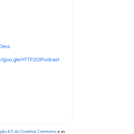
eDevs
://goo.gle/HTTP203Podcast
uição 4.0 do Creative Commons
, e as