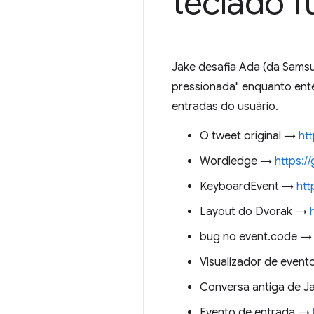
teclado 
Jake desafia Ada (da Sams
pressionada" enquanto ente
entradas do usuário.
O tweet original →
ht
Wordledge →
https:/
KeyboardEvent →
htt
Layout do Dvorak →
bug no event.code 
Visualizador de even
Conversa antiga de 
Evento de entrada →