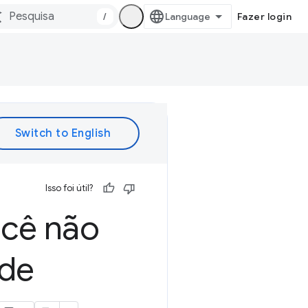
/
Fazer login
Isso foi útil?
ocê não
 de