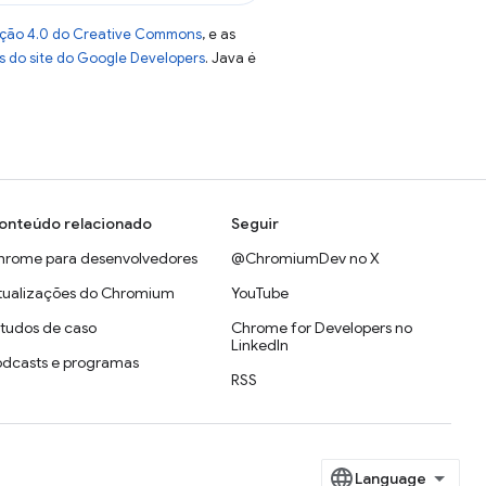
uição 4.0 do Creative Commons
, e as
as do site do Google Developers
. Java é
onteúdo relacionado
Seguir
hrome para desenvolvedores
@ChromiumDev no X
tualizações do Chromium
YouTube
studos de caso
Chrome for Developers no
LinkedIn
odcasts e programas
RSS