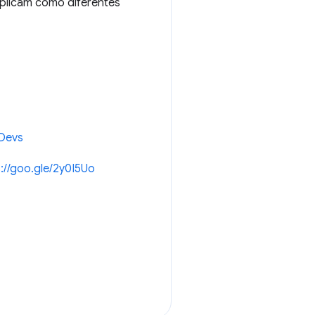
plicam como diferentes
eDevs
s://goo.gle/2y0I5Uo