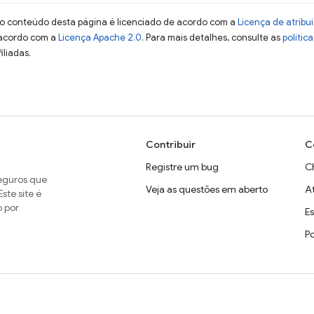
 o conteúdo desta página é licenciado de acordo com a
Licença de atrib
 acordo com a
Licença Apache 2.0
. Para mais detalhes, consulte as
polític
iliadas.
Contribuir
C
Registre um bug
C
seguros que
Veja as questões em aberto
A
ste site é
o por
E
P