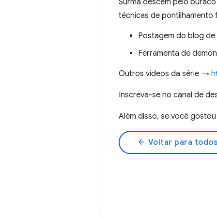
Surma descem pelo buraco 
técnicas de pontilhamento 
Postagem do blog d
Ferramenta de demo
Outros vídeos da série →
h
Inscreva-se no canal de 
Além disso, se você gosto
arrow_back
Voltar para todos