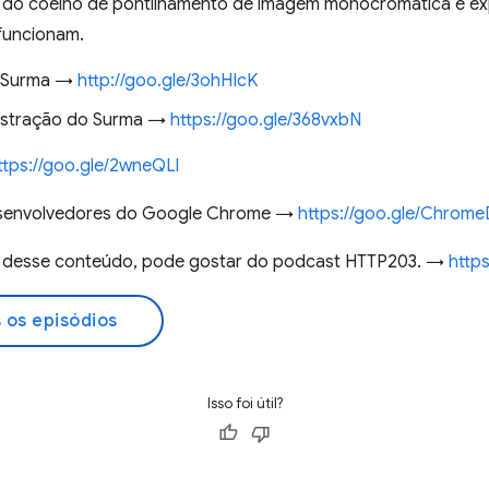
do coelho de pontilhamento de imagem monocromática e ex
funcionam.
e Surma →
http://goo.gle/3ohHIcK
nstração do Surma →
https://goo.gle/368vxbN
ttps://goo.gle/2wneQLl
desenvolvedores do Google Chrome →
https://goo.gle/Chrom
u desse conteúdo, pode gostar do podcast HTTP203. →
http
 os episódios
Isso foi útil?