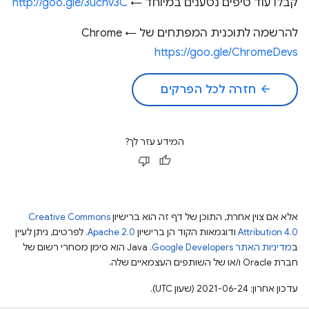
קבלו עוד טיפים נטענים במיוחד ←
http://goo.gle/3uchv3C
להרשמה לתוכנית המפתחים של Chrome ←
https://goo.gle/ChromeDevs
arrow_back
חזרה לכל הפרקים
המידע עזר לך?
אלא אם צוין אחרת, התוכן של דף זה הוא ברישיון
Creative Commons
Attribution 4.0
ודוגמאות הקוד הן ברישיון
Apache 2.0
. לפרטים, ניתן לעיין
ב
מדיניות האתר Google Developers‏
.‏ Java הוא סימן מסחרי רשום של
חברת Oracle ו/או של השותפים העצמאיים שלה.
עדכון אחרון: 2021-06-24 (שעון UTC).