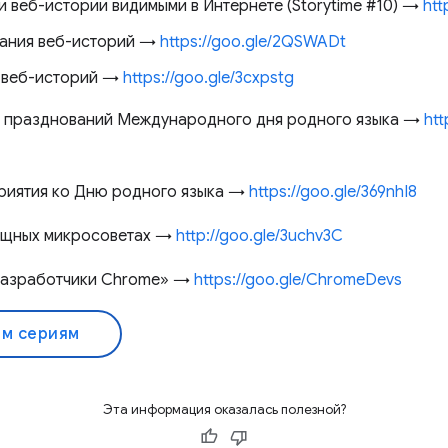
и веб-истории видимыми в Интернете (Storytime #10) →
htt
вания веб-историй →
https://goo.gle/2QSWADt
х веб-историй →
https://goo.gle/3cxpstg
и празднований Международного дня родного языка →
htt
риятия ко Дню родного языка →
https://goo.gle/369nhI8
ощных микросоветах →
http://goo.gle/3uchv3C
Разработчики Chrome» →
https://goo.gle/ChromeDevs
ем сериям
Эта информация оказалась полезной?