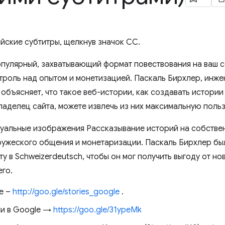
йские субтитры, щелкнув значок CC.
пулярный, захватывающий формат повествования на ваш с
троль над опытом и монетизацией. Паскаль Бирхлер, инже
объясняет, что такое веб-истории, как создавать истории 
ладелец сайта, можете извлечь из них максимальную польз
уальные изображения Рассказывание историй на собствен
ужеского общения и монетаризации. Паскаль Бирхлер был 
 в Schweizerdeutsch, чтобы он мог получить выгоду от но
его.
e –
http://goo.gle/stories_google
.
ии в Google →
https://goo.gle/31ypeMk