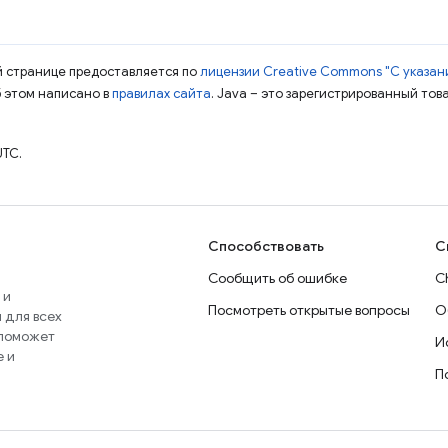
ой странице предоставляется по
лицензии Creative Commons "С указани
б этом написано в
правилах сайта
. Java – это зарегистрированный тов
UTC.
Способствовать
С
Сообщить об ошибке
C
 и
Посмотреть открытые вопросы
О
 для всех
 поможет
И
e и
П