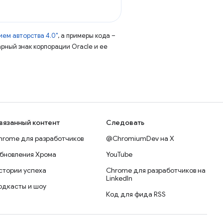
ем авторства 4.0"
, а примеры кода –
арный знак корпорации Oracle и ее
вязанный контент
Следовать
hrome для разработчиков
@ChromiumDev на X
бновления Хрома
YouTube
стории успеха
Chrome для разработчиков на
LinkedIn
одкасты и шоу
Код для фида RSS