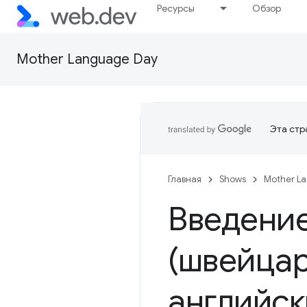
Ресурсы
Обзор
Mother Language Day
Эта стр
Главная
Shows
Mother L
Введение
(швейцар
английск