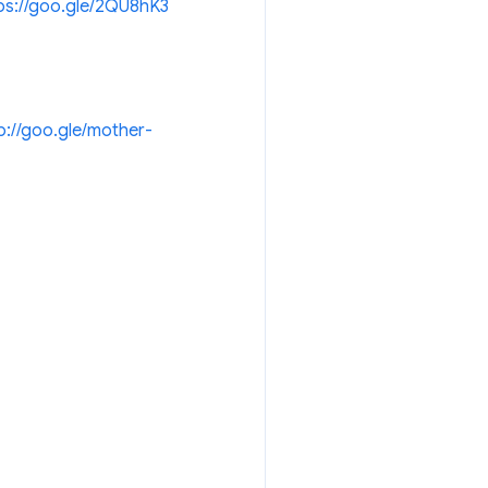
ps://goo.gle/2QU8hK3
p://goo.gle/mother-