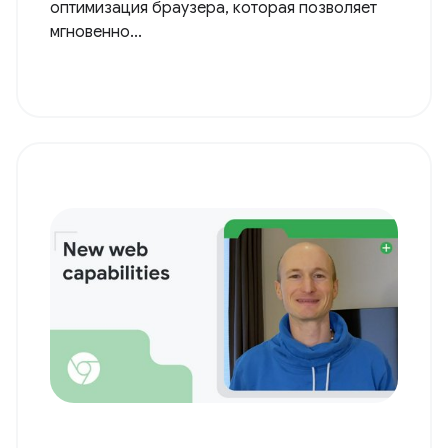
(индонезийский с
английскими
субтитрами)
Кэш назад/вперед (или BFcache) — это
оптимизация браузера, которая позволяет
мгновенно...