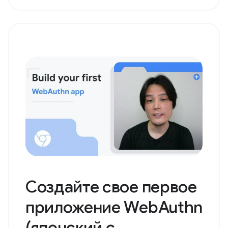
английскими
субтитрами)
В этом видео я использую
Lokalschriftartenzugriffsapplicationsprogrammiersch..