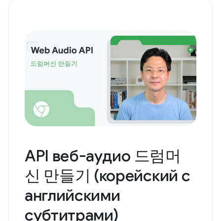
API веб-аудио 드럼머
신 만들기 (корейский с
английскими
субтитрами)