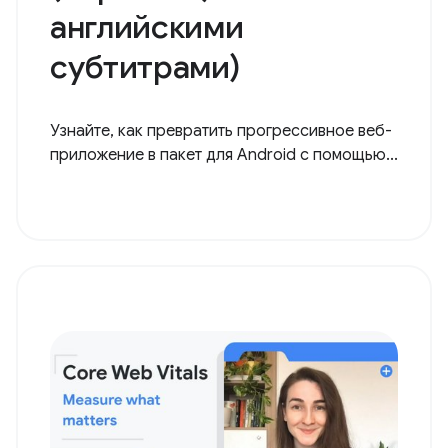
Сеть в игре с
Bubblewrap
(бразильский
(портвейн) с
английскими