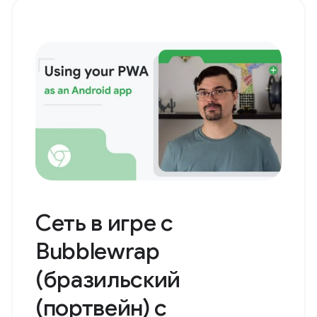
показатели
работоспособности
сайта (тамильский с
английскими
субтитрами)
В этом видеоролике представлены основные
веб-показатели, которые являются важными
показателями для...