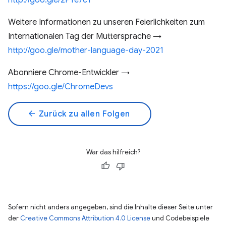
http://goo.gle/2PYe7cT
Weitere Informationen zu unseren Feierlichkeiten zum
Internationalen Tag der Muttersprache →
http://goo.gle/mother-language-day-2021
Abonniere Chrome-Entwickler →
https://goo.gle/ChromeDevs
arrow_back
Zurück zu allen Folgen
War das hilfreich?
Sofern nicht anders angegeben, sind die Inhalte dieser Seite unter
der
Creative Commons Attribution 4.0 License
und Codebeispiele