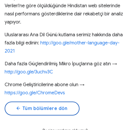
Verileri'ne göre ölçüldüğünde Hindistan web sitelerinde
nasıl performans gösterdiklerine dair rekabetçi bir analiz
yapıyor.
Uluslararası Ana Dil Günü kutlama serimiz hakkında daha
fazla bilgi edinin:
http://goo.gle/mother-language-day-
2021
Daha fazla Güçlendirilmiş Mikro İpuçlarına göz atın →
http://goo.gle/3uchv3C
Chrome Geliştiricilerine abone olun →
https://goo.gle/ChromeDevs
arrow_back
Tüm bölümlere dön