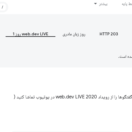
 پایه
بیشتر
/
HTTP 203
روز زبان مادری
web.dev LIVE روز 1
ده است.