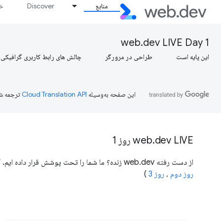
منابع
Discover
خط
web.dev LIVE Day 1
این پایه است
طراحی در مرورگر
چالش های رابط کاربری گرافیکی
این صفحه به‌وسیله
ترجمه ش
web.dev LIVE روز 1
از دست رفته web.dev زنده؟ ما شما را تحت پوشش قرار داده ایم. گفتگوها را از رویداد web.dev LIVE 2020 در یوتیوب تماشا کنید (
روز دوم
،
روز 3
)