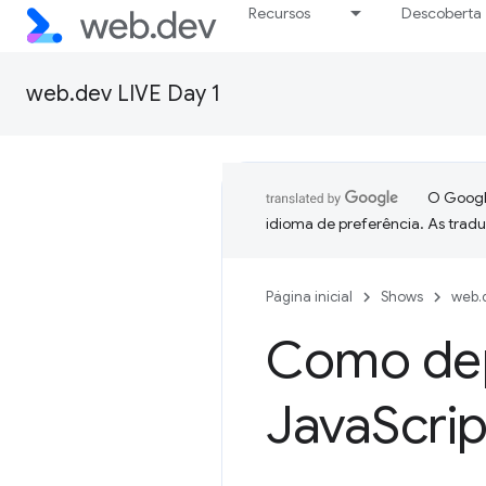
Recursos
Descoberta
web.dev LIVE Day 1
O Google
idioma de preferência. As trad
Página inicial
Shows
web.d
Como dep
Java
Scrip