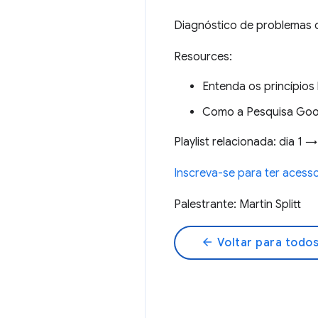
Diagnóstico de problemas c
Resources:
Entenda os princípio
Como a Pesquisa Goog
Playlist relacionada: dia 1 
Inscreva-se para ter aces
Palestrante: Martin Splitt
arrow_back
Voltar para todos