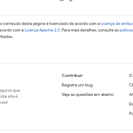
 o conteúdo desta página é licenciado de acordo com a
Licença de atrib
 acordo com a
Licença Apache 2.0
. Para mais detalhes, consulte as
polític
iliadas.
Contribuir
C
Registre um bug
C
seguros que
Veja as questões em aberto
A
ste site é
o por
E
P