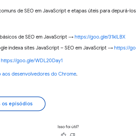
omuns de SEO em JavaScript e etapas úteis para depurá-los
s básicos de SEO em JavaScript →
https://goo.gle/31klLBX
le indexa sites JavaScript – SEO em JavaScript →
https://g
→
https://goo.gle/WDL20Day1
so aos desenvolvedores do Chrome
.
 os episódios
Isso foi útil?