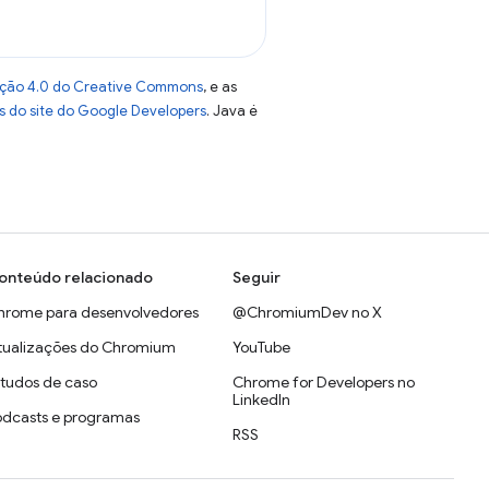
uição 4.0 do Creative Commons
, e as
as do site do Google Developers
. Java é
onteúdo relacionado
Seguir
hrome para desenvolvedores
@ChromiumDev no X
tualizações do Chromium
YouTube
studos de caso
Chrome for Developers no
LinkedIn
odcasts e programas
RSS