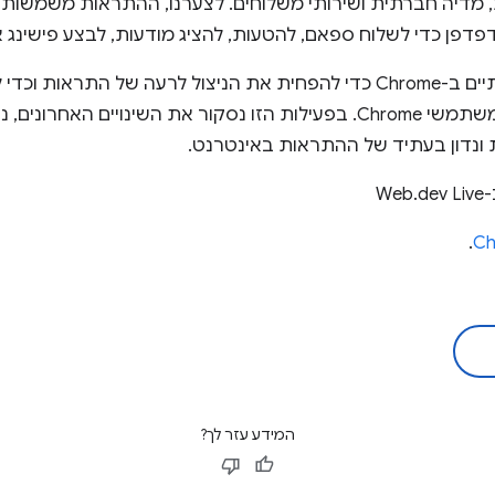
ות, מדיה חברתית ושירותי משלוחים. לצערנו, ההתראות משמשות
 כדי לשלוח ספאם, להטעות, להציג מודעות, לבצע פישינג או 
השנה ביצענו שינויים משמעותיים ב-Chrome כדי להפחית את הניצול לרעה של 
וטובה יותר באינטרנט עבור משתמשי Chrome. בפעילות הזו נסקור את השינו
נדון בעתיד של ההתראות באינטרנט.
Web.de
.
המידע עזר לך?