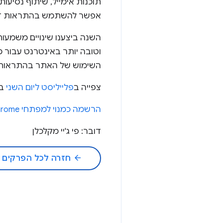
תוכנות אימייל, שיתוף נסיע
אפשר להשתמש בהתראות דפדפן
השימוש של האתר בהתראות ו
צפייה ב
פלייליסט ליום השני
ב-v Live
הרשמה כמנוי למפתחי Chrome
דובר: פי ג'יי מקלכלן
arrow_back
חזרה לכל הפרקים