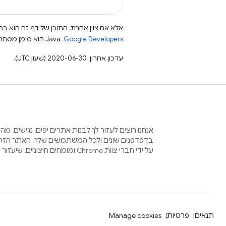
אלא אם צוין אחרת, התוכן של דף זה הוא ברי
Google Developers‏
.‏ Java הוא סימן מסחרי רשום של חברת Oracle ו/או של השותפים העצמאיים שלה.
עדכון אחרון: 2020-06-30 (שעון UTC).
אנחנו רוצים לעזור לך לבנות אתרים יפים, נגישים, מ
בדפדפנים שונים ולכל המשתמשים שלך. האתר הזה 
על ידי חברי צוות Chrome ומומחים חיצוניים, שיעזור לכם בתהליך הזה.
תנאים
פרטיות
Manage cookies