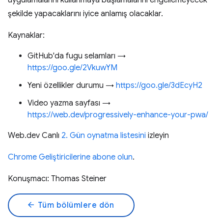
uygulamalarını kullanmaya başlamalarını engellemeyecek
şekilde yapacaklarını iyice anlamış olacaklar.
Kaynaklar:
GitHub'da fugu selamları →
https://goo.gle/2VkuwYM
Yeni özellikler durumu →
https://goo.gle/3dEcyH2
Video yazma sayfası →
https://web.dev/progressively-enhance-your-pwa/
Web.dev Canlı
2. Gün oynatma listesini
izleyin
Chrome Geliştiricilerine abone olun
.
Konuşmacı: Thomas Steiner
arrow_back
Tüm bölümlere dön