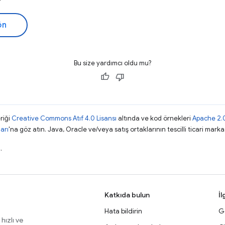
ön
Bu size yardımcı oldu mu?
riği
Creative Commons Atıf 4.0 Lisansı
altında ve kod örnekleri
Apache 2.0
arı
'na göz atın. Java, Oracle ve/veya satış ortaklarının tescilli ticari markas
.
Katkıda bulun
İl
Hata bildirin
Ge
 hızlı ve