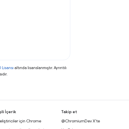
 Lisansı
altında lisanslanmıştır. Ayrıntılı
ıdır.
gili İçerik
Takip et
liştiriciler için Chrome
@ChromiumDev X'te