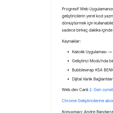
Progresif Web Uygulamanızı 
geliştiricilerin yerel kod 
dönüştürmek için kullanabil
sadece birkaç dakika içinde
Kaynaklar:
Kalıcılık Uygulaması →
Geliştirici Modu'nda 
Bubblewrap KSA BE
Dijital Varlık Bağlantı
Web.dev Canlı
2. Gün oynatm
Chrome Geliştiricilerine ab
Konuşmacı: Andre Bandarr