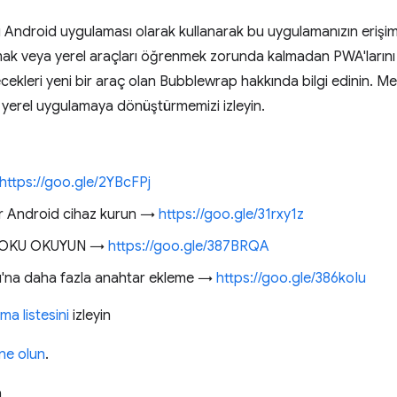
Android uygulaması olarak kullanarak bu uygulamanızın erişimi
yazmak veya yerel araçları öğrenmek zorunda kalmadan PWA'ları
ecekleri yeni bir araç olan Bubblewrap hakkında bilgi edinin. 
 yerel uygulamaya dönüştürmemizi izleyin.
https://goo.gle/2YBcFPj
bir Android cihaz kurun →
https://goo.gle/31rxy1z
NİOKU OKUYUN →
https://goo.gle/387BRQA
ları'na daha fazla anahtar ekleme →
https://goo.gle/386koIu
a listesini
izleyin
one olun
.
a