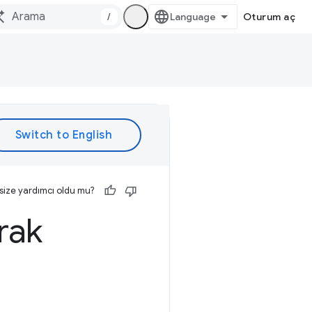
/
Oturum aç
size yardımcı oldu mu?
rak