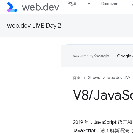
资源
Discover
web.dev LIVE Day 2
Goog
首页
Shows
web.dev LIVE 
V8
/
Java
S
2019 年，JavaScript
JavaScript，请了解