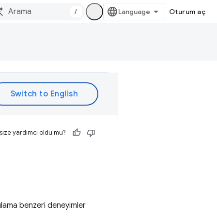
/
Oturum aç
size yardımcı oldu mu?
ygulama benzeri deneyimler