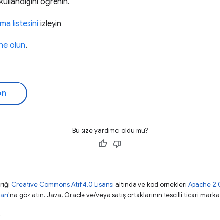
kullandığını öğrenin.
a listesini
izleyin
one olun
.
ön
Bu size yardımcı oldu mu?
riği
Creative Commons Atıf 4.0 Lisansı
altında ve kod örnekleri
Apache 2.0
arı
'na göz atın. Java, Oracle ve/veya satış ortaklarının tescilli ticari markas
.