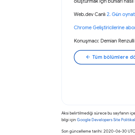
oluşturmak için bunları nasıl 
Web.dev Canlı
2. Gün oynatm
Chrome Geliştiricilerine ab
Konuşmacı: Demian Renzulli
arrow_back
Tüm bölümlere d
Aksi belirtilmediği sürece bu sayfanın içe
bilgi için
Google Developers Site Politikal
Son güncelleme tarihi: 2020-06-30 UTC