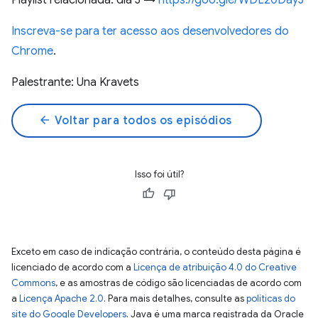
Playlist relacionada: dia 3 →
https://goo.gle/WDL20Day3
Inscreva-se para ter acesso aos desenvolvedores do
Chrome
.
Palestrante: Una Kravets
arrow_back
Voltar para todos os episódios
Isso foi útil?
Exceto em caso de indicação contrária, o conteúdo desta página é
licenciado de acordo com a
Licença de atribuição 4.0 do Creative
Commons
, e as amostras de código são licenciadas de acordo com
a
Licença Apache 2.0
. Para mais detalhes, consulte as
políticas do
site do Google Developers
. Java é uma marca registrada da Oracle