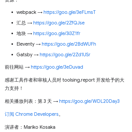
资源：
webpack →
https://goo.gle/3eFLmsT
汇总 →
https://goo.gle/2ZfQJse
地块 →
https://goo.gle/3i3Z1fr
Eleventy →
https://goo.gle/2BdWUFh
Gatsby →
https://goo.gle/2Zd1USr
前往网站 →
https://goo.gle/3eDuvad
感谢工具作者和审核人员对 toolsing.report 开发给予的大
力支持！
相关播放列表：第 3 天 →
https://goo.gle/WDL20Day3
订阅 Chrome Developers
。
演讲者：Mariko Kosaka