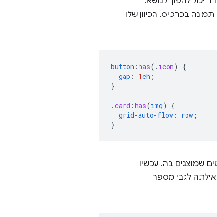
ר יכול להפוך לנושא.
ש תמונה בכרטיס, הכיוון שלו
button
:
has
(
.
icon
)
{
gap
:
1
ch
;
}
.
card
:
has
(
img
)
{
grid-auto-flow
:
row
;
}
 שמוצגים בה. עכשיו
שאילתה לגבי מספר