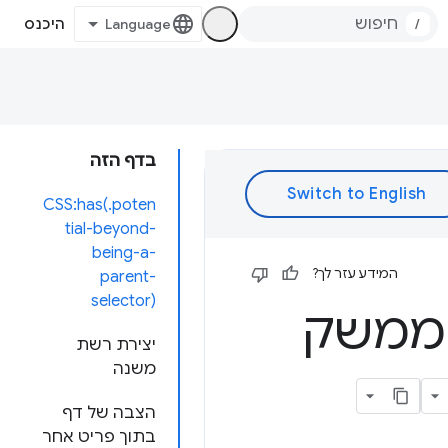
/
היכנס
בדף הזה
CSS:has(.poten
tial-beyond-
being-a-
המידע עזר לך?
parent-
selector)
מפתחי ממשק
יצירת רשת
משנה
הצבה של דף
בתוך פריט אחר