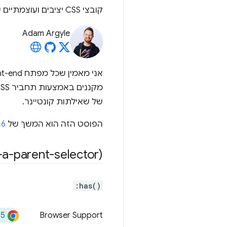
קובצי CSS יציבים ועוצמתיים שמתאימים לשימוש מיידי.
Adam Argyle
אני מאמין שכל מפתח front-end צריך לדעת ש-
של שאילתות קונטיינר.
הפוסט הזה הוא המשך של
6 קטעי CSS שכל מפתח front-end צריך להכיר בשנת 2023
-a-parent-selector)
:has()
05
Browser Support