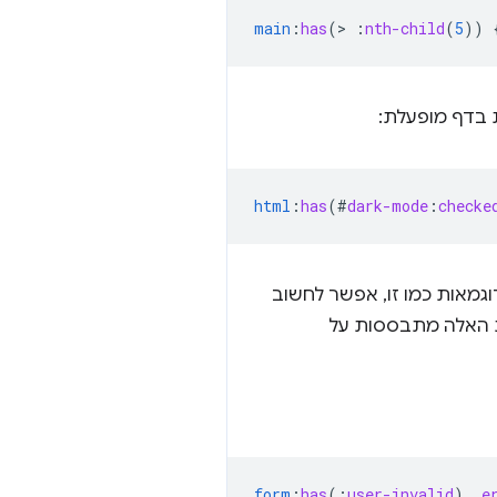
main
:
has
(
>
:
nth-child
(
5
))
ת בדף מופעלת:
html
:
has
(
#
dark-mode
:
checke
גמאות כמו זו, אפשר לחשוב
ות האלה מתבססות על
form
:
has
(
:
user-invalid
)
.
e