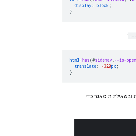
display
:
block
;
}
:
.-
html
:
has
(
#
sidenav
.
--is-ope
translate
:
-320
px
;
}
 ובשאילתות מאגר כדי