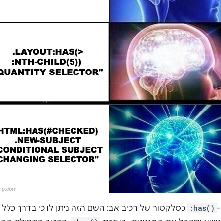
-
:has()
כסלקטור של רכיב אב: השם הזה ניתן לו כי בדרך כלל 