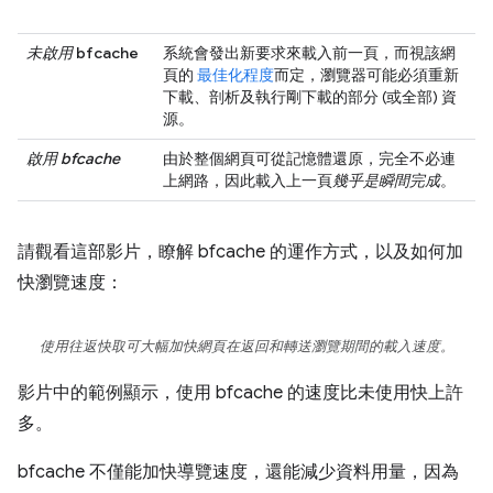
未啟用
bfcache
系統會發出新要求來載入前一頁，而視該網
頁的
最佳化程度
而定，瀏覽器可能必須重新
下載、剖析及執行剛下載的部分 (或全部) 資
源。
啟用 bfcache
由於整個網頁可從記憶體還原，完全不必連
上網路，因此載入上一頁
幾乎是瞬間完成
。
請觀看這部影片，瞭解 bfcache 的運作方式，以及如何加
快瀏覽速度：
使用往返快取可大幅加快網頁在返回和轉送瀏覽期間的載入速度。
影片中的範例顯示，使用 bfcache 的速度比未使用快上許
多。
bfcache 不僅能加快導覽速度，還能減少資料用量，因為