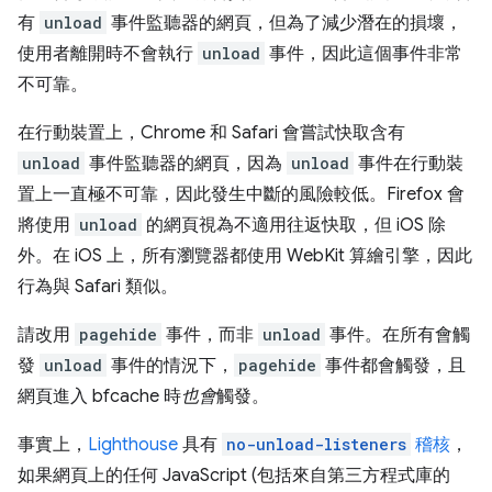
有
unload
事件監聽器的網頁，但為了減少潛在的損壞，
使用者離開時不會執行
unload
事件，因此這個事件非常
不可靠。
在行動裝置上，Chrome 和 Safari 會嘗試快取含有
unload
事件監聽器的網頁，因為
unload
事件在行動裝
置上一直極不可靠，因此發生中斷的風險較低。Firefox 會
將使用
unload
的網頁視為不適用往返快取，但 iOS 除
外。在 iOS 上，所有瀏覽器都使用 WebKit 算繪引擎，因此
行為與 Safari 類似。
請改用
pagehide
事件，而非
unload
事件。在所有會觸
發
unload
事件的情況下，
pagehide
事件都會觸發，且
網頁進入 bfcache 時
也會
觸發。
事實上，
Lighthouse
具有
no-unload-listeners
稽核
，
如果網頁上的任何 JavaScript (包括來自第三方程式庫的