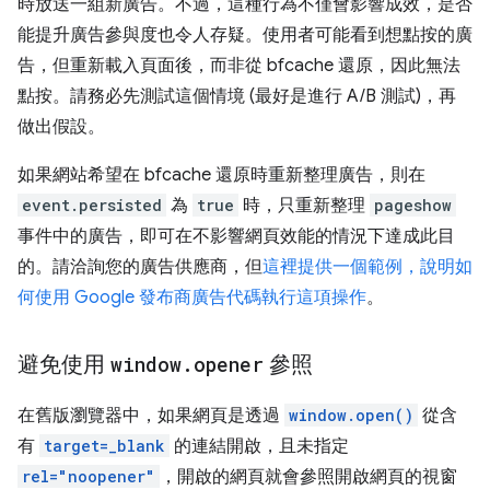
時放送一組新廣告。不過，這種行為不僅會影響成效，是否
能提升廣告參與度也令人存疑。使用者可能看到想點按的廣
告，但重新載入頁面後，而非從 bfcache 還原，因此無法
點按。請務必先測試這個情境 (最好是進行 A/B 測試)，再
做出假設。
如果網站希望在 bfcache 還原時重新整理廣告，則在
event.persisted
為
true
時，只重新整理
pageshow
事件中的廣告，即可在不影響網頁效能的情況下達成此目
的。請洽詢您的廣告供應商，但
這裡提供一個範例，說明如
何使用 Google 發布商廣告代碼執行這項操作
。
避免使用
window
.
opener
參照
在舊版瀏覽器中，如果網頁是透過
window.open()
從含
有
target=_blank
的連結開啟，且未指定
rel="noopener"
，開啟的網頁就會參照開啟網頁的視窗