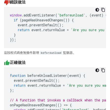
錯誤做法
window
.
addEventListener
(
'beforeunload'
,
(
event
)
=>
if
(
pageHasUnsavedChanges
())
{
event
.
preventDefault
();
return
event
.
returnValue
=
'Are you sure you w
}
});
這段程式碼會無條件新增
beforeunload
監聽器。
正確做法
function
beforeUnloadListener
(
event
)
{
event
.
preventDefault
();
return
event
.
returnValue
=
'Are you sure you wan
};
// A function that invokes a callback when the page
onPageHasUnsavedChanges
(()
=>
{
window
.
addEventListener
(
'beforeunload'
,
beforeUn