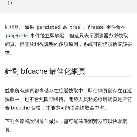
});
同樣地，如果
persisted
為
true
，
freeze
事件會在
pagehide
事件後立即觸發，但這只表示瀏覽器
打算
快取
網頁。但基於稍後說明的多項原因，系統可能仍須捨棄該要
求。
針對 bfcache 最佳化網頁
並非所有網頁都會儲存在往返快取中，即使網頁儲存在往返
快取中，也不會無限期保留。開發人員務必瞭解網頁是否符
合 bfcache 資格，才能盡可能提高快取命中率。
下列各節將說明最佳做法，盡可能確保瀏覽器可以快取網
頁。