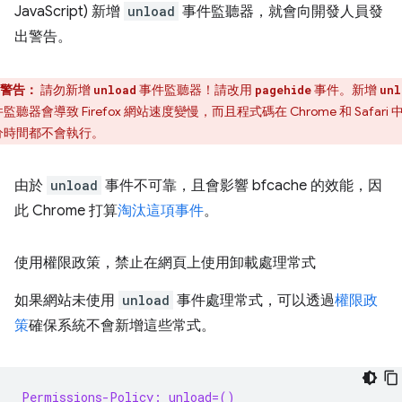
JavaScript) 新增
unload
事件監聽器，就會向開發人員發
出警告。
警告：
請勿新增
事件監聽器！請改用
事件。新增
unload
pagehide
unl
監聽器會導致 Firefox 網站速度變慢，而且程式碼在 Chrome 和 Safari 
分時間都不會執行。
由於
unload
事件不可靠，且會影響 bfcache 的效能，因
此 Chrome 打算
淘汰這項事件
。
使用權限政策，禁止在網頁上使用卸載處理常式
如果網站未使用
unload
事件處理常式，可以透過
權限政
策
確保系統不會新增這些常式。
Permissions-Policy: unload=()