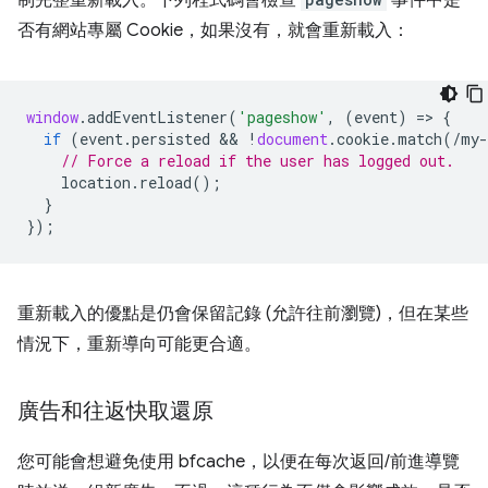
否有網站專屬 Cookie，如果沒有，就會重新載入：
window
.
addEventListener
(
'pageshow'
,
(
event
)
=
>
{
if
(
event
.
persisted
 && 
!
document
.
cookie
.
match
(
/my-
// Force a reload if the user has logged out.
location
.
reload
();
}
});
重新載入的優點是仍會保留記錄 (允許往前瀏覽)，但在某些
情況下，重新導向可能更合適。
廣告和往返快取還原
您可能會想避免使用 bfcache，以便在每次返回/前進導覽