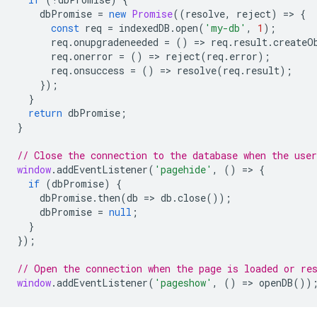
dbPromise
=
new
Promise
((
resolve
,
reject
)
=
>
{
const
req
=
indexedDB
.
open
(
'my-db'
,
1
);
req
.
onupgradeneeded
=
()
=
>
req
.
result
.
createO
req
.
onerror
=
()
=
>
reject
(
req
.
error
);
req
.
onsuccess
=
()
=
>
resolve
(
req
.
result
);
});
}
return
dbPromise
;
}
// Close the connection to the database when the user
window
.
addEventListener
(
'pagehide'
,
()
=
>
{
if
(
dbPromise
)
{
dbPromise
.
then
(
db
=
>
db
.
close
());
dbPromise
=
null
;
}
});
// Open the connection when the page is loaded or re
window
.
addEventListener
(
'pageshow'
,
()
=
>
openDB
())