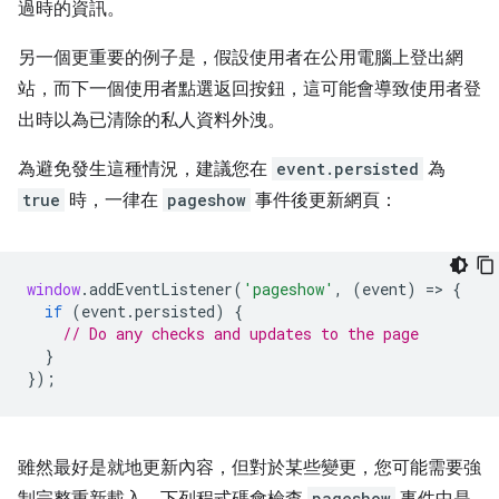
過時的資訊。
另一個更重要的例子是，假設使用者在公用電腦上登出網
站，而下一個使用者點選返回按鈕，這可能會導致使用者登
出時以為已清除的私人資料外洩。
為避免發生這種情況，建議您在
event.persisted
為
true
時，一律在
pageshow
事件後更新網頁：
window
.
addEventListener
(
'pageshow'
,
(
event
)
=
>
{
if
(
event
.
persisted
)
{
// Do any checks and updates to the page
}
});
雖然最好是就地更新內容，但對於某些變更，您可能需要強
制完整重新載入。下列程式碼會檢查
pageshow
事件中是