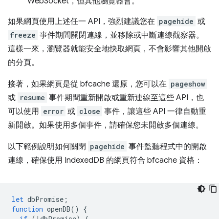
WebSocket，但其他瀏覽器會。
如果網頁使用上述任一 API，強烈建議您在
pagehide
或
freeze
事件期間關閉連線，並移除或中斷連線觀察器。
這樣一來，瀏覽器就能安全地快取網頁，不會影響其他開啟
的分頁。
接著，如果網頁是從 bfcache 還原，您可以在
pageshow
或
resume
事件期間重新開啟或重新連線至這些 API，也
可以使用
error
或
close
事件，讓這些 API 一律自動重
新開啟。如果使用多個事件，請確保您未開啟多個連線。
以下範例說明如何關閉
pagehide
事件監聽程式中的開啟
連線，確保使用 IndexedDB 的網頁符合 bfcache 資格：
let
dbPromise
;
function
openDB
()
{
if
(
!
dbPromise
)
{