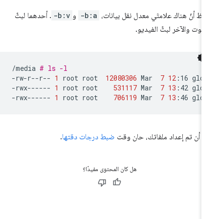
حظ أنّ هناك علامتَي معدل نقل بيانات،
-b:a
و
-b:v
. أحدهما لبثّ
صوت والآخر لبثّ الفيديو.
/media
# ls -l
-rw-r--r--
1
root
root
12080306
Mar
7
12
:16
gloc
-rwx------
1
root
root
531117
Mar
7
13
:42
gloc
-rwx------
1
root
root
706119
Mar
7
13
:46
د أن تم إعداد ملفاتك، حان وقت
ضبط درجات دقتها
.
هل كان المحتوى مفيدًا؟