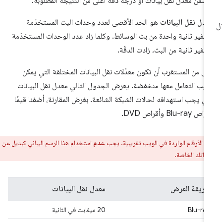
ضمّن معدل نقل بيانات أو درجة دقة أعلى من النتيجة المطلوبة.
دل نقل البيانات
هو الحد الأقصى لعدد وحدات البت المستخدَمة
شفير ثانية واحدة من بث الوسائط. وكلما زاد عدد الوحدات المستخدَمة
شفير ثانية من البث، زادت الدقّة.
س من المستغرب أن تكون معدّلات نقل البيانات المختلفة التي يمكن
ويب التعامل معها منخفضة. يعرض الجدول التالي معدل نقل البيانات
ذي يجب استهدافه لحالات الشبكة الشائعة. بغرض المقارنة، أضفنا قيمًا
ص Blu-ray وأقراص DVD.
ر:
الأرقام الواردة في الويب تقريبية. يجب
عدم
استخدام هذا الرسم البياني كبديل عن
اراتك الخاصة.
طريقة العرض
معدل نقل البيانات
Blu-ray
‫20 ميغابت في الثانية