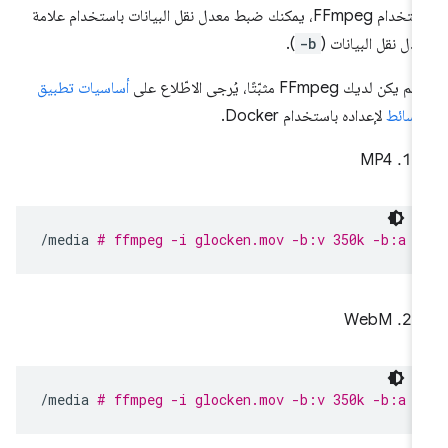
باستخدام FFmpeg، يمكنك ضبط معدل نقل البيانات باستخدام علامة
دل نقل البيانات (
-b
).
م يكن لديك FFmpeg مثبّتًا، يُرجى الاطّلاع على
أساسيات تطبيق
وسائط
لإعداده باستخدام Docker.
MP4
/media
# ffmpeg -i glocken.mov -b:v 350k -b:a 6
WebM
/media
# ffmpeg -i glocken.mov -b:v 350k -b:a 6