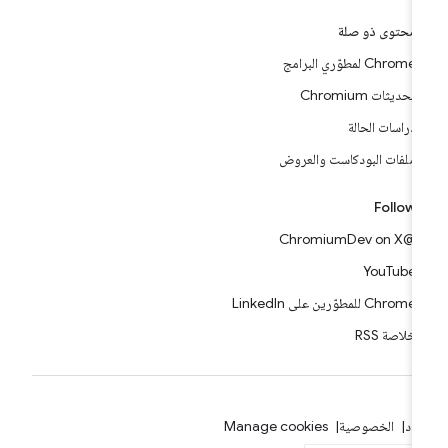
محتوى ذو صلة
Chrome لمطوّري البرامج
تحديثات Chromium
دراسات الحالة
ملفات البودكاست والعروض
Follow
@ChromiumDev on X
YouTube
Chrome للمطوّرين على LinkedIn
خلاصة RSS
بنود
الخصوصية
Manage cookies