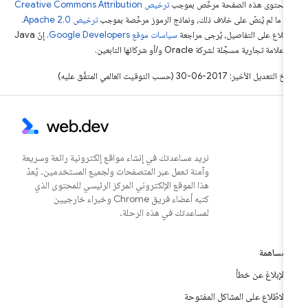
ّ محتوى هذه الصفحة مرخّص بموجب
ترخيص Creative Commons Attribution
4‏
ما لم يُنصّ على خلاف ذلك، ونماذج الرموز مرخّصة بموجب
ترخيص Apache 2.0‏
.
اطّلاع على التفاصيل، يُرجى مراجعة
سياسات موقع Google Developers‏
. إنّ Java
لامة تجارية مسجَّلة لشركة Oracle و/أو شركائها التابعين.
التعديل الأخير: 2017-06-30 (حسب التوقيت العالمي المتفَّق عليه)
نريد مساعدتك في إنشاء مواقع إلكترونية رائعة وسريعة
وآمنة تعمل عبر المتصفحات ولجميع المستخدمين. يُعدّ
هذا الموقع الإلكتروني المركز الرئيسي للمحتوى الذي
كتبه أعضاء فريق Chrome وخبراء خارجيين
لمساعدتك في هذه الرحلة.
مساهمة
الإبلاغ عن خطأ
الاطّلاع على المشاكل المفتوحة