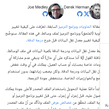
Joe Medley
Derek Herman
 مقالة
الحاويات وبرامج الترميز
السابقة، تعرّفت على كيفية تغيير
حاوية (الملحق) وبرنامج الترميز لملف وسائط. في هذه المقالة، سنوضِّح
 كيفية تغيير معدل نقل البيانات قبل شرح
درجة الدقة
.
تبط معدل نقل البيانات ودرجة الدقة بكمية البيانات في ملف الوسائط.
 نافلة القول (إلا أننا سنذكره على أي حال) أنّه ينبغي عدم مشاركة أي
لومات خاصة بحسابك أو حساب العميل. يمكنك في أي وقت خفض
دل نقل البيانات ودرجة الدقة، ولكن يصعب زيادتهما. بدون استخدام
برامج والخوارزميات الخاصة، ستنخفض جودة الترجمة.
ا، ابدأ دائمًا عملية التحويل باستخدام الملف المصدر الأعلى جودة يمكنك
حصول عليه. قبل إجراء أي إجراء، حتى قبل تغيير برنامج الترميز أو
وية الملف، تحقَّق من
خصائص عرض
الملف وتأكَّد من أنّ ملف المصدر