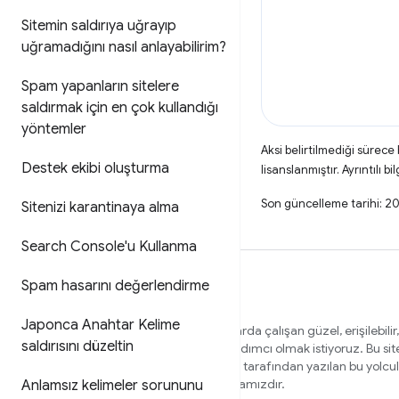
Sitemin saldırıya uğrayıp
uğramadığını nasıl anlayabilirim?
Spam yapanların sitelere
saldırmak için en çok kullandığı
yöntemler
Aksi belirtilmediği sürece
Destek ekibi oluşturma
lisanslanmıştır. Ayrıntılı bil
Son güncelleme tarihi: 2
Sitenizi karantinaya alma
Search Console'u Kullanma
Spam hasarını değerlendirme
Japonca Anahtar Kelime
Tüm kullanıcılarınız için farklı tarayıcılarda çalışan güzel, erişilebilir,
saldırısını düzeltin
güvenli web siteleri oluşturmanıza yardımcı olmak istiyoruz. Bu si
ekibinin üyeleri ve dışarıdan uzmanlar tarafından yazılan bu yolcu
yardımcı olacak içerikler için ana sayfamızdır.
Anlamsız kelimeler sorununu