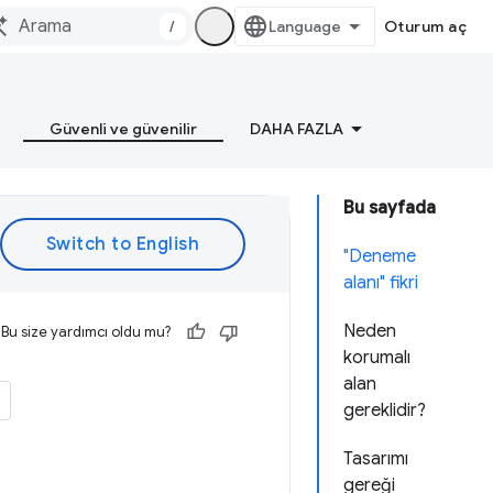
/
Oturum aç
Güvenli ve güvenilir
DAHA FAZLA
Bu sayfada
"Deneme
alanı" fikri
Neden
Bu size yardımcı oldu mu?
korumalı
alan
gereklidir?
Tasarımı
gereği