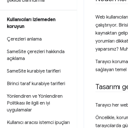
şekilde barındırma
Web kullanıcılar
Kullanıcıları izlemeden
çalıştırıyor. Bi
koruyun
kaynaktan gelip 
Çerezleri anlama
yorumları dikkat
yaparsınız? Muht
Same
Site çerezleri hakkında
açıklama
Tarayıcı koruma
sağlayan temel ö
Same
Site kurabiye tarifleri
Birinci taraf kurabiye tarifleri
Tasarımı g
Yönlendiren ve Yönlendiren
Politikası ile ilgili en iyi
Tarayıcı her we
uygulamalar
Öncelikle, korum
Kullanıcı aracısı istemci ipuçları
tarayıcılarda gü