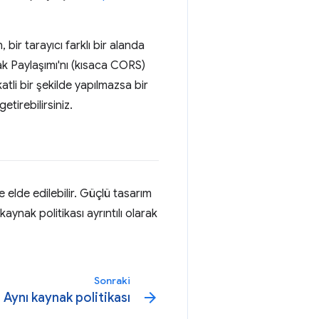
bir tarayıcı farklı bir alanda
nak Paylaşımı'nı (kısaca CORS)
katli bir şekilde yapılmazsa bir
etirebilirsiniz.
 elde edilebilir. Güçlü tasarım
aynak politikası ayrıntılı olarak
Sonraki
arrow_forward
Aynı kaynak politikası