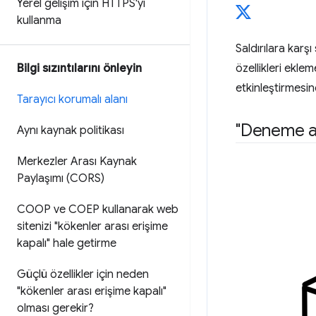
Yerel gelişim için HTTPS'yi
kullanma
Saldırılara karş
Bilgi sızıntılarını önleyin
özellikleri eklem
etkinleştirmesine
Tarayıcı korumalı alanı
"Deneme ala
Aynı kaynak politikası
Merkezler Arası Kaynak
Paylaşımı (CORS)
COOP ve COEP kullanarak web
sitenizi "kökenler arası erişime
kapalı" hale getirme
Güçlü özellikler için neden
"kökenler arası erişime kapalı"
olması gerekir?