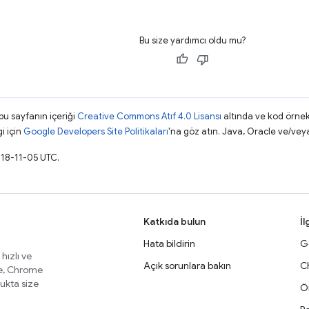
Bu size yardımcı oldu mu?
 bu sayfanın içeriği
Creative Commons Atıf 4.0 Lisansı
altında ve kod örnek
gi için
Google Developers Site Politikaları
'na göz atın. Java, Oracle ve/veya s
018-11-05 UTC.
Katkıda bulun
İl
Hata bildirin
Ge
 hızlı ve
Açık sorunlara bakın
C
te, Chrome
lukta size
Ör