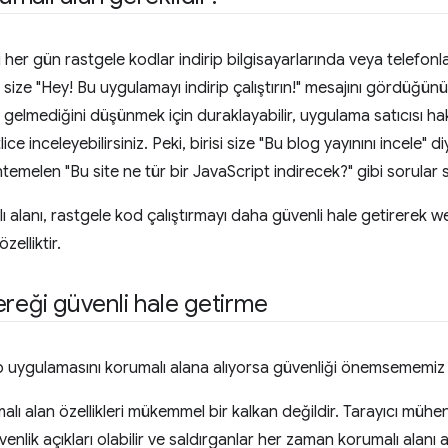
ı her gün rastgele kodlar indirip bilgisayarlarında veya telefon
risi size "Hey! Bu uygulamayı indirip çalıştırın!" mesajını gördüğü
gelmediğini düşünmek için duraklayabilir, uygulama satıcısı hak
lice inceleyebilirsiniz. Peki, birisi size "Bu blog yayınını incele
emelen "Bu site ne tür bir JavaScript indirecek?" gibi sorular s
lı alanı, rastgele kod çalıştırmayı daha güvenli hale getirerek
zelliktir.
ereği güvenli hale getirme
b uygulamasını korumalı alana alıyorsa güvenliği önemsememiz g
alı alan özellikleri mükemmel bir kalkan değildir. Tarayıcı mühen
venlik açıkları olabilir ve saldırganlar her zaman korumalı alanı a