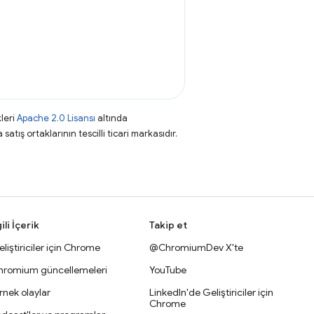
leri
Apache 2.0 Lisansı
altında
atış ortaklarının tescilli ticari markasıdır.
gili İçerik
Takip et
liştiriciler için Chrome
@ChromiumDev X'te
hromium güncellemeleri
YouTube
nek olaylar
LinkedIn'de Geliştiriciler için
Chrome