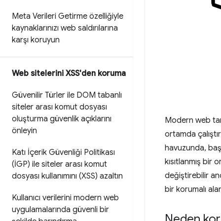
Meta Verileri Getirme özelliğiyle
kaynaklarınızı web saldırılarına
karşı koruyun
Web sitelerini XSS'den koruma
Güvenilir Türler ile DOM tabanlı
siteler arası komut dosyası
oluşturma güvenlik açıklarını
Modern web taray
önleyin
ortamda çalıştır
havuzunda, başka
Katı İçerik Güvenliği Politikası
kısıtlanmış bir
(İGP) ile siteler arası komut
değiştirebilir a
dosyası kullanımını (XSS) azaltın
bir korumalı alan
Kullanıcı verilerini modern web
uygulamalarında güvenli bir
Neden koru