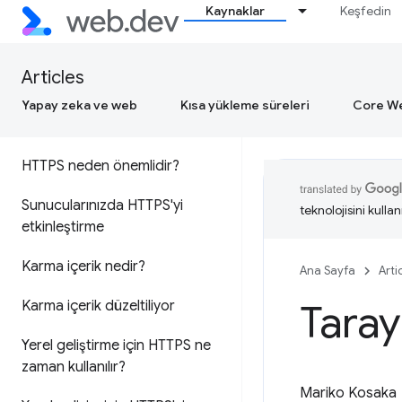
"Aynı site" ve "aynı kaynak"ı
Kaynaklar
Keşfedin
anlama
Güvenlik üstbilgileri hızlı başvuru
Articles
Yapay zeka ve web
Kısa yükleme süreleri
Core We
HTTPS ile güvenli bağlantılar
HTTPS neden önemlidir?
Sunucularınızda HTTPS'yi
teknolojisini kullan
etkinleştirme
Karma içerik nedir?
Ana Sayfa
Arti
Taray
Karma içerik düzeltiliyor
Yerel geliştirme için HTTPS ne
zaman kullanılır?
Mariko Kosaka