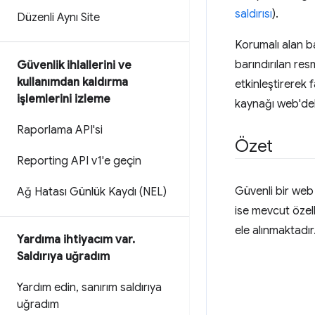
saldırısı
).
Düzenli Aynı Site
Korumalı alan ba
barındırılan res
Güvenlik ihlallerini ve
kullanımdan kaldırma
etkinleştirerek f
işlemlerini izleme
kaynağı web'deki
Raporlama API'si
Özet
Reporting API v1'e geçin
Güvenli bir web 
Ağ Hatası Günlük Kaydı (NEL)
ise mevcut özell
ele alınmaktadır
Yardıma ihtiyacım var
.
Saldırıya uğradım
Yardım edin
,
sanırım saldırıya
uğradım