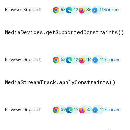
53
12
36
11
Browser Support
Source
Media
Devices
.
get
Supported
Constraints(
)
53
12
44
11
Browser Support
Source
Media
Stream
Track
.
apply
Constraints(
)
59
12
43
11
Browser Support
Source