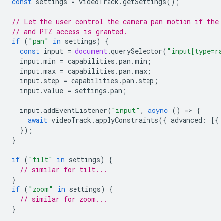
const
settings
=
videoTrack
.
getSettings
();
// Let the user control the camera pan motion if the
// and PTZ access is granted.
if
(
"pan"
in
settings
)
{
const
input
=
document
.
querySelector
(
"input[type=r
input
.
min
=
capabilities
.
pan
.
min
;
input
.
max
=
capabilities
.
pan
.
max
;
input
.
step
=
capabilities
.
pan
.
step
;
input
.
value
=
settings
.
pan
;
input
.
addEventListener
(
"input"
,
async
()
=
>
{
await
videoTrack
.
applyConstraints
({
advanced
:
[{
});
}
if
(
"tilt"
in
settings
)
{
// similar for tilt...
}
if
(
"zoom"
in
settings
)
{
// similar for zoom...
}