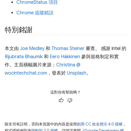
ChromeStatus 項目
Chrome 追蹤錯誤
特別銘謝
本文由
Joe Medley
和
Thomas Steiner
審查。 感謝 Intel 的
Rijubrata Bhaumik
和
Eero Häkkinen
參與規格制定和實
作。主頁橫幅圖片來源：
Christina @
wocintechchat.com
，發表於
Unsplash
。
這對你有幫助嗎？
除非另有註明，否則本頁面中的內容是採用
創用 CC 姓名標示 4.0 授權
，
程式碼範例則為
阿帕契 2.0 授權
。詳情請參閱《
Google Developers 網