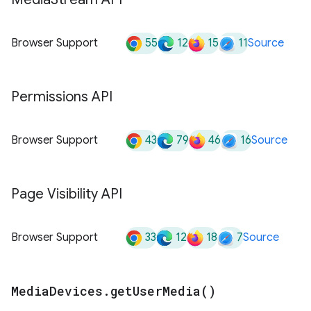
55
12
15
11
Browser Support
Source
Permissions API
43
79
46
16
Browser Support
Source
Page Visibility API
33
12
18
7
Browser Support
Source
Media
Devices
.
get
User
Media(
)