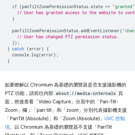
if
(
panTiltZoomPermissionStatus
.
state
==
"granted"
// User has granted access to the website to con
}
panTiltZoomPermissionStatus
.
addEventListener
(
"chan
// User has changed PTZ permission status.
});
}
catch
(
error
)
{
console
.
log
(
error
);
}
如要瞭解以 Chromium 為基礎的瀏覽器是否支援攝影機的
PTZ 功能，請前往內部
about://media-internals
頁
面，然後查看「Video Capture」分頁中的「Pan-Tilt-
Zoom」欄；「pan tilt」和「zoom」分別代表攝影機支援
「PanTilt (Absolute)」和「Zoom (Absolute)」
UVC 控制
項
。以 Chromium 為基礎的瀏覽器不支援「PanTilt