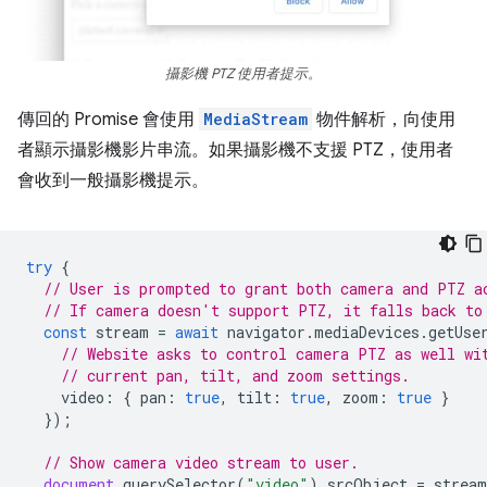
攝影機 PTZ 使用者提示。
傳回的 Promise 會使用
MediaStream
物件解析，向使用
者顯示攝影機影片串流。如果攝影機不支援 PTZ，使用者
會收到一般攝影機提示。
try
{
// User is prompted to grant both camera and PTZ a
// If camera doesn't support PTZ, it falls back to
const
stream
=
await
navigator
.
mediaDevices
.
getUse
// Website asks to control camera PTZ as well wi
// current pan, tilt, and zoom settings.
video
:
{
pan
:
true
,
tilt
:
true
,
zoom
:
true
}
});
// Show camera video stream to user.
document
.
querySelector
(
"video"
).
srcObject
=
stream