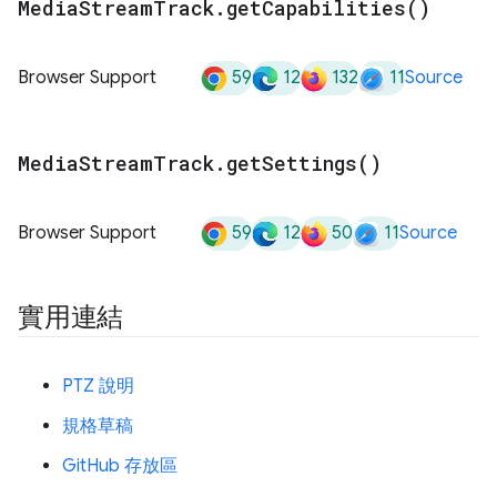
Media
Stream
Track
.
get
Capabilities(
)
59
12
132
11
Browser Support
Source
Media
Stream
Track
.
get
Settings(
)
59
12
50
11
Browser Support
Source
實用連結
PTZ 說明
規格草稿
GitHub 存放區