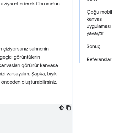
ni ziyaret ederek Chrome'un
Çoğu mobil
kanvas
uygulaması
yavaştır
Sonuç
n çiziyorsanız sahnenin
geçici görüntülerin
Referanslar
ı kanvasları görünür kanvasa
zi varsayalım. Şapka, bıyık
önceden oluşturabilirsiniz.