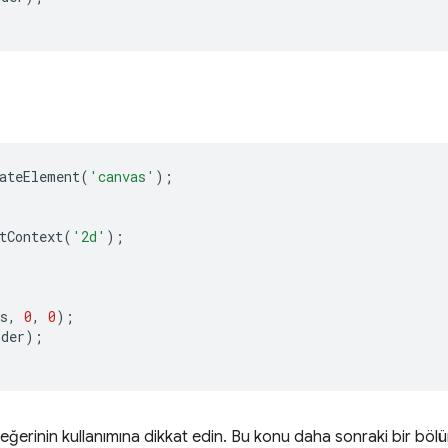
ateElement
(
'canvas'
);
tContext
(
'2d'
);
s
,
0
,
0
);
nder
);
eğerinin kullanımına dikkat edin. Bu konu daha sonraki bir bölü