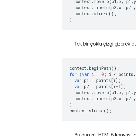
context
.
moveTo
(
p1
.
x
,
p1
.
y
context
.
lineTo
(
p2
.
x
,
p2
.
y
context
.
stroke
();
}
Tek bir çoklu çizgi çizerek 
context
.
beginPath
();
for
(
var
i
=
0
;
i
 < 
points
.
var
p1
=
points
[
i
];
var
p2
=
points
[
i
+
1
];
context
.
moveTo
(
p1
.
x
,
p1
.
y
context
.
lineTo
(
p2
.
x
,
p2
.
y
}
context
.
stroke
();
Bu durum, HTML5 kanvası için