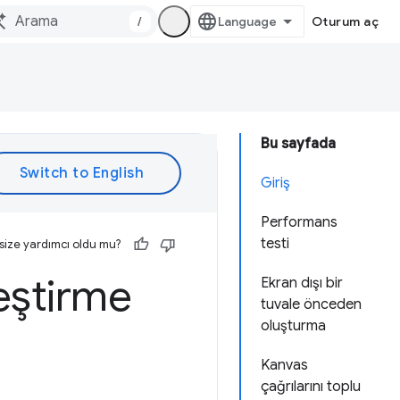
/
Oturum aç
Bu sayfada
Giriş
Performans
testi
size yardımcı oldu mu?
eştirme
Ekran dışı bir
tuvale önceden
oluşturma
Kanvas
çağrılarını toplu