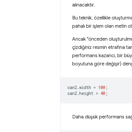
alınacaktır.
Bu teknik, özellikle oluşturm
pahalı bir işlem olan metin o
Ancak "önceden oluşturulmu
çizdiğiniz resmin etrafına t
performans kazancı, bir büy
boyutuna göre değişir) denge
can2
.
width
=
100
;
can2
.
height
=
40
;
Daha düşük performans sağl