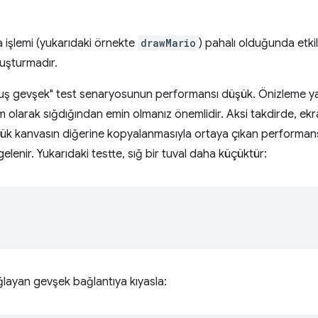
a işlemi (yukarıdaki örnekte
drawMario
) pahalı olduğunda etkili
luşturmadır.
ş gevşek" test senaryosunun performansı düşük. Önizleme ya
am olarak sığdığından emin olmanız önemlidir. Aksi takdirde, ekr
ük kanvasın diğerine kopyalanmasıyla ortaya çıkan performan
lenir. Yukarıdaki testte, sığ bir tuval daha küçüktür:
ayan gevşek bağlantıya kıyasla: