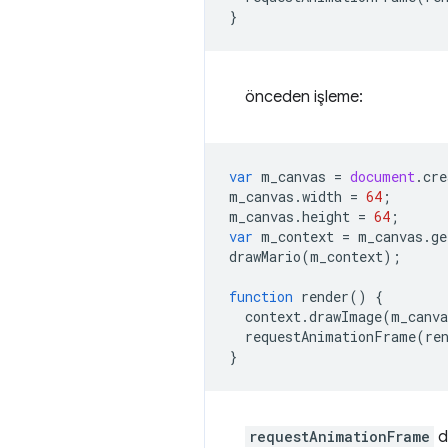
}
önceden işleme:
var
m_canvas
=
document
.
cre
m_canvas
.
width
=
64
;
m_canvas
.
height
=
64
;
var
m_context
=
m_canvas
.
ge
drawMario
(
m_context
);
function
render
()
{
context
.
drawImage
(
m_canva
requestAnimationFrame
(
re
}
requestAnimationFrame
d