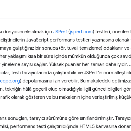
 dünyasını ele almak için
JSPerf
(
jsperf.com
) testleri, öneril
 geliştiricilerin JavaScript performans testleri yazmasına olanak
şmaya çalıştığınız bir sonuca (ör. tuvali temizleme) odaklanır v
, her yaklaşımı kısa bir süre içinde mümkün olduğunca çok sayıda
bir yineleme sayısı sağlar. Yüksek puanlar her zaman daha iyidir
ılar, testi tarayıcılarında çalıştırabilir ve JSPerf'in normalleştiri
cope.org
) depolamasına izin verebilir. Bu makaledeki optimizas
tekniğin hâlâ geçerli olup olmadığıyla ilgili güncel bilgileri g
grafik olarak gösteren ve bu makalenin içine yerleştirilmiş küçü
 sonuçları, tarayıcı sürümüne göre sınıflandırılmıştır. Tarayıcı
mlisi, performans testi çalıştırıldığında HTML5 kanvasına dona