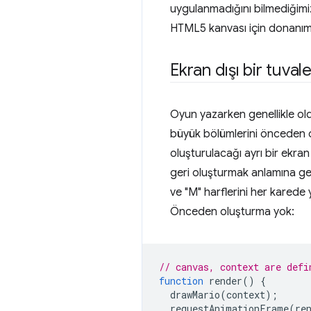
uygulanmadığını bilmediğimi
HTML5 kanvası için donanım h
Ekran dışı bir tuv
Oyun yazarken genellikle old
büyük bölümlerini önceden o
oluşturulacağı ayrı bir ekra
geri oluşturmak anlamına gel
ve "M" harflerini her karede
Önceden oluşturma yok:
// canvas, context are defi
function
render
()
{
drawMario
(
context
);
requestAnimationFrame
(
re