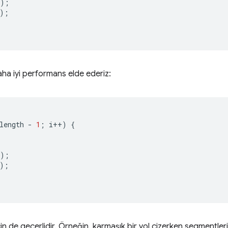
);
);
daha iyi performans elde ederiz:
length
-
1
;
i
++
)
{
);
);
 de geçerlidir. Örneğin, karmaşık bir yol çizerken segmentleri 