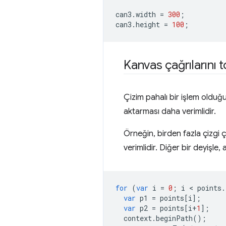
can3
.
width
=
300
;
can3
.
height
=
100
;
Kanvas çağrılarını 
Çizim pahalı bir işlem oldu
aktarması daha verimlidir.
Örneğin, birden fazla çizgi ç
verimlidir. Diğer bir deyişle, 
for
(
var
i
=
0
;
i
 < 
points
.
var
p1
=
points
[
i
];
var
p2
=
points
[
i
+
1
];
context
.
beginPath
();