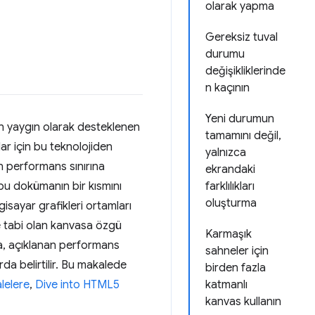
olarak yapma
Gereksiz tuval
durumu
değişikliklerinde
n kaçının
Yeni durumun
en yaygın olarak desteklenen
tamamını değil,
lar için bu teknolojiden
yalnızca
en performans sınırına
ekrandaki
 bu dokümanın bir kısmını
farklılıkları
oluşturma
gisayar grafikleri ortamları
ğe tabi olan kanvasa özgü
Karmaşık
kça, açıklanan performans
sahneler için
da belirtilir. Bu makalede
birden fazla
alelere
,
Dive into HTML5
katmanlı
kanvas kullanın