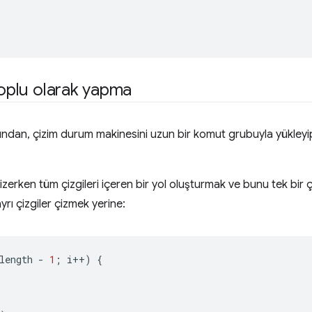
toplu olarak yapma
ğundan, çizim durum makinesini uzun bir komut grubuyla yükley
izerken tüm çizgileri içeren bir yol oluşturmak ve bunu tek bir 
ayrı çizgiler çizmek yerine:
length
-
1
;
i
++
)
{