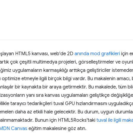
başlayan HTML5 kanvası, web'de 2D
anında mod grafikleri
için 
i artık çok çeşitli multimedya projeleri, görselleştirmeler ve oyun
iğimiz uygulamaların karmaşıklığı arttıkça geliştiriciler istemed
 optimize etmeyle ilgili birçok bilgi vardır. Bu makalenin amacı,
 anlaşılır bir kaynakta bir araya getirmektir. Bu makalede, tüm bil
mizasyonların yanı sıra kanvas uygulamaları geliştikçe değişikli
llikle tarayıcı tedarikçileri tuval GPU hızlandırmasını uyguladı
emelen daha az etkili hale gelecektir. Bu durum, uygun durumlar
e alınmamaktadır. Bunun için HTML5Rocks'taki
tuval ile ilgili mak
MDN Canvas
eğitim makalesine göz atın.