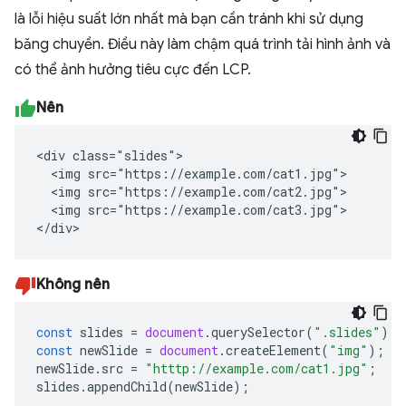
là lỗi hiệu suất lớn nhất mà bạn cần tránh khi sử dụng
băng chuyền. Điều này làm chậm quá trình tải hình ảnh và
có thể ảnh hưởng tiêu cực đến LCP.
Nên
<div class="slides">

  <img src="https://example.com/cat1.jpg">

  <img src="https://example.com/cat2.jpg">

  <img src="https://example.com/cat3.jpg">

</div>
Không nên
const
slides
=
document
.
querySelector
(
".slides"
);
const
newSlide
=
document
.
createElement
(
"img"
);
newSlide
.
src
=
"htttp://example.com/cat1.jpg"
;
slides
.
appendChild
(
newSlide
);