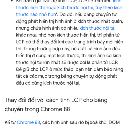
Khi đánh giá các đề xuất LCP, LCP sẽ xem xét "
kích
thước hiển thị hoặc kích thước nội tại, tuỳ theo kích
thước nào nhỏ hơn
". Do đó, nếu băng chuyền tự
động phát hiển thị hình ảnh ở kích thước nhất quán,
nhưng chứa hình ảnh có nhiều
kích thước nội tại
khác nhau nhỏ hơn kích thước hiển thị, thì phần tử
LCP có thể thay đổi khi các trang trình bày mới hiển
thị. Trong trường hợp này, nếu tất cả hình ảnh đều
hiển thị ở cùng một kích thước, thì hình ảnh có kích
thước nội tại lớn nhất sẽ được coi là phần tử LCP.
Để giữ cho LCP ở mức thấp, bạn nên đảm bảo rằng
tất cả các mục trong băng chuyền tự động phát
đều có cùng kích thước nội tại.
Thay đổi đối với cách tính LCP cho băng
chuyền trong Chrome 88
Kể từ
Chrome 88
, các hình ảnh sau đó bị xoá khỏi DOM