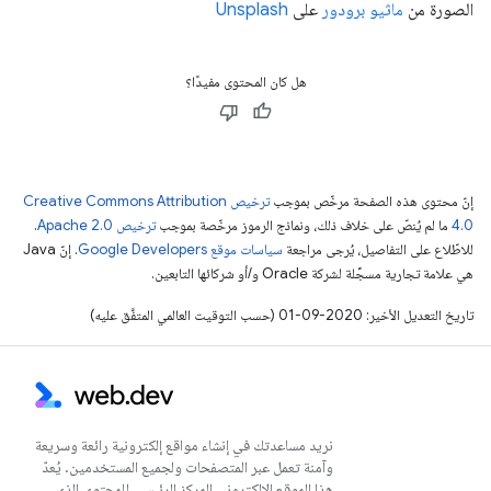
الصورة من
ماثيو برودور
على
Unsplash
هل كان المحتوى مفيدًا؟
إنّ محتوى هذه الصفحة مرخّص بموجب
ترخيص Creative Commons Attribution
4.0‏
ما لم يُنصّ على خلاف ذلك، ونماذج الرموز مرخّصة بموجب
ترخيص Apache 2.0‏
.
للاطّلاع على التفاصيل، يُرجى مراجعة
سياسات موقع Google Developers‏
. إنّ Java
هي علامة تجارية مسجَّلة لشركة Oracle و/أو شركائها التابعين.
تاريخ التعديل الأخير: 2020-09-01 (حسب التوقيت العالمي المتفَّق عليه)
نريد مساعدتك في إنشاء مواقع إلكترونية رائعة وسريعة
وآمنة تعمل عبر المتصفحات ولجميع المستخدمين. يُعدّ
هذا الموقع الإلكتروني المركز الرئيسي للمحتوى الذي