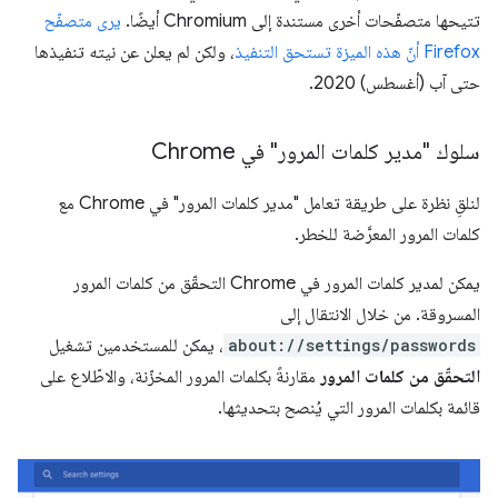
تتيحها متصفّحات أخرى مستندة إلى Chromium أيضًا.
يرى متصفّح
Firefox أنّ هذه الميزة تستحق التنفيذ
، ولكن لم يعلن عن نيته تنفيذها
حتى آب (أغسطس) 2020.
سلوك "مدير كلمات المرور" في Chrome
لنلقِ نظرة على طريقة تعامل "مدير كلمات المرور" في Chrome مع
كلمات المرور المعرَّضة للخطر.
يمكن لمدير كلمات المرور في Chrome التحقّق من كلمات المرور
المسروقة. من خلال الانتقال إلى
about://settings/passwords
، يمكن للمستخدمين تشغيل
التحقّق من كلمات المرور
مقارنةً بكلمات المرور المخزّنة، والاطّلاع على
قائمة بكلمات المرور التي يُنصح بتحديثها.