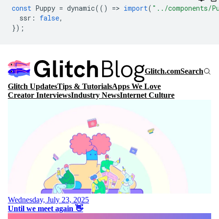
const
Puppy
=
dynamic
(()
=
>
import
(
"../components/P
ssr
:
false
,
});