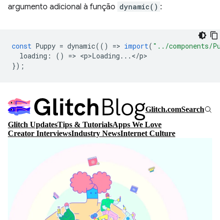
argumento adicional à função
dynamic()
:
const
Puppy
=
dynamic
(()
=
>
import
(
"../components/P
loading
:
()
=
>
<
p>Loading
...
<
/
p
});