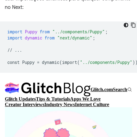
no Next:
import
Puppy
from
"../components/Puppy"
;
import
dynamic
from
"next/dynamic"
;
//
...
const
Puppy
=
dynamic
(
import
(
"../components/Puppy"
)