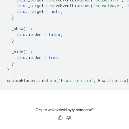
this
.
_target
.
removeEventListener
(
'mouseleave'
,
t
this
.
_target
=
null
;
}
_show
()
{
this
.
hidden
=
false
;
}
_hide
()
{
this
.
hidden
=
true
;
}
}
customElements
.
define
(
'howto-tooltip'
,
HowtoTooltip
)
Czy te wskazówki były pomocne?