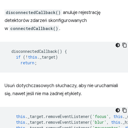
disconnectedCallback()
anuluje rejestrację
detektorów zdarzeń skonfigurowanych
w
connectedCallback()
.
disconnectedCallback
()
{
if
(
!
this
.
_target
)
return
;
Usuń dotychczasowych słuchaczy, aby nie uruchamiali
się, nawet jeśli nie ma żadnej etykiety.
this
.
_target
.
removeEventListener
(
'focus'
,
this
.
_
this
.
_target
.
removeEventListener
(
'blur'
,
this
.
_h
this
.
_target
.
removeEventListener
(
'mouseenter'
,
t