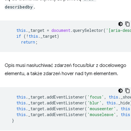
describedby
.
this
.
_target
=
document
.
querySelector
(
'[aria-des
if
(
!
this
.
_target
)
return
;
Opis musi nasłuchiwać zdarzeń focus/blur z docelowego
elementu, a także zdarzeń hover nad tym elementem.
this
.
_target
.
addEventListener
(
'focus'
,
this
.
_sho
this
.
_target
.
addEventListener
(
'blur'
,
this
.
_hide
this
.
_target
.
addEventListener
(
'mouseenter'
,
this
this
.
_target
.
addEventListener
(
'mouseleave'
,
this
}