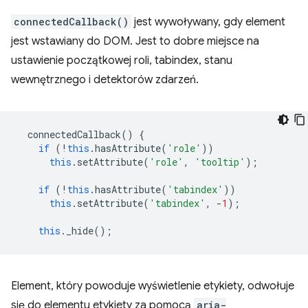
connectedCallback()
jest wywoływany, gdy element
jest wstawiany do DOM. Jest to dobre miejsce na
ustawienie początkowej roli, tabindex, stanu
wewnętrznego i detektorów zdarzeń.
connectedCallback
()
{
if
(
!
this
.
hasAttribute
(
'role'
))
this
.
setAttribute
(
'role'
,
'tooltip'
);
if
(
!
this
.
hasAttribute
(
'tabindex'
))
this
.
setAttribute
(
'tabindex'
,
-
1
);
this
.
_hide
();
Element, który powoduje wyświetlenie etykiety, odwołuje
się do elementu etykiety za pomocą
aria-