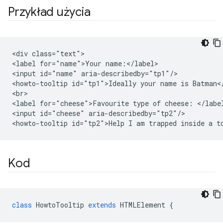
Przykład użycia
<div class="text">

<label for="name">Your name:</label>

<input id="name" aria-describedby="tp1"/>

<howto-tooltip id="tp1">Ideally your name is Batman</
<br>

<label for="cheese">Favourite type of cheese: </label
<input id="cheese" aria-describedby="tp2"/>

Kod
class
HowtoTooltip
extends
HTMLElement
{