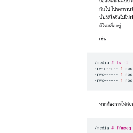
ของไฟล์ต้นฉบับ
กันไป โปรดทราบ
นั้นวิดีโอจึงไม่ใช่
เ
มีไฟล์สื่ออยู่
เช่น
/media
# ls -l
-rw-r--r--
1
roo
-rwx------
1
roo
-rwx------
1
roo
หากต้องการไฟล์ขนา
/media
# ffmpeg 