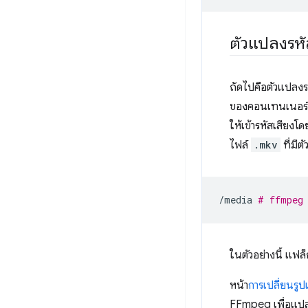
ตัวแปลงรหั
ถัดไปคือตัวแปลงรห
ของคอนเทนเนอร์ปร
ให้เข้ารหัสเสียงโด
ไฟล์
.mkv
ที่มีต
/media
# ffmpeg 
ในตัวอย่างนี้ แฟล
หน้า
การเปลี่ยนรูป
FFmpeg เพื่อแปล