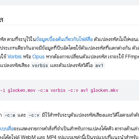
ส
ัส ตามที่ระบุไว้ใน
ข้อมูลเบื้องต้นเกี่ยวกับไฟล์สื่อ
ตัวแปลงรหัส
ไม่ใช่
คอนเ
ะเภทเดียวกันอาจมีข้อมูลที่บีบอัดโดยใช้ตัวแปลงรหัสที่แตกต่างกัน ต
ยใช้
Vorbis
หรือ
Opus
หากต้องการเปลี่ยนตัวแปลงรหัส เราจะใช้ FFmpeg
ัวแปลงรหัสเสียง
vorbis
และตัวแปลงรหัสวิดีโอ
av1
-i glocken.mov -c:a vorbis -c:v av1 glocken.mkv
็ก
-c:a
และ
-c:v
มีไว้สำหรับระบุตัวแปลงรหัสเสียงและวิดีโอตามลำดั
แบบสื่อ
จะแสดงรายการคำสั่งที่จำเป็นสำหรับการแปลงโค้ดคิว ตารางด้านล่า
งโค้ดไฟล์ WebM และ MP4 รูปแบบเหล่านี้เป็นรูปแบบที่แนะนําสําหรั