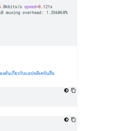
5
.0kbits/s
speed
=
0
.121x

kB
muxing
overhead:
1
.356068%

ื้องต้นเกี่ยวกับแอปพลิเคชันสื่อ