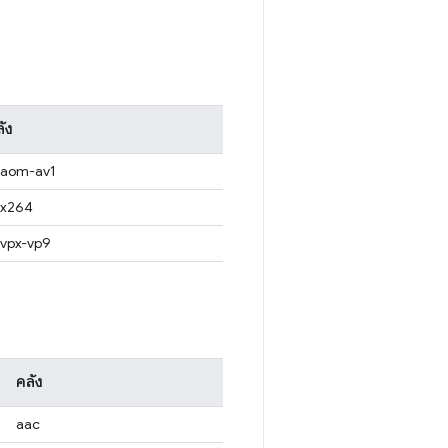
ัง
baom-av1
bx264
bvpx-vp9
คลัง
aac