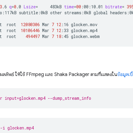
3
.6
q
=
0
.0
Lsize
=
483kB
time
=
00
:00:10.01
bitrate
=
39
o:117kB
subtitle:0kB
other
streams:0kB
global
headers:0
t
root
12080306
Mar
7
12
:16
glocken.mov

t
root
10106446
Mar
7
12
:33
glocken.mp4

t
root
494497
Mar
7
18
:45
นผลลัพธ์ ให้ใช้ FFmpeg และ Shaka Packager ตามที่แสดงใน
ข้อมูลเบ
r input=glocken.mp4 --dump_stream_info
 -i glocken.mp4