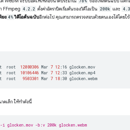
 แต่ WebM จะบีบอัดให้เหลือขนาดประมาณ
78%
ของไฟล์ต้นฉบับ แต่ก็อ
ว่า FFmpeg
4.2.2
ตั้งค่าอัตราบิตเริ่มต้นของวิดีโอเป็น
200k
และ
4.
พียง
4%
วิดีโอต้นฉบับ
อีกต่อไป คุณสามารถตรวจสอบด้วยตนเองได้โดยใช้
t
root
12080306
Mar
7
12
:16
glocken.mov

t
root
10106446
Mar
7
12
:33
glocken.mp4

t
root
9503301
Mar
7
18
:30
ดเล็ก ให้ทำดังนี้
-i glocken.mov -b:v 200k glocken.webm