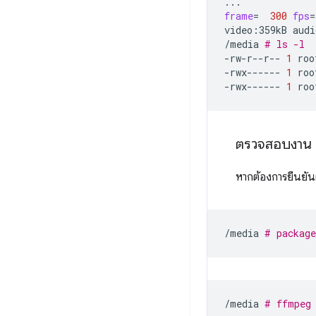
frame
=
300
fps
=
video:359kB
audi
/media
# ls -l
-rw-r--r--
1
roo
-rwx------
1
roo
-rwx------
1
roo
ตรวจสอบงาน
หากต้องการยืนยั
/media
# package
/media
# ffmpeg