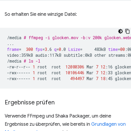
So erhalten Sie eine winzige Datei:
/media
# ffmpeg -i glocken.mov -b:v 200k glocken.web
frame
=
300
fps
=
3
.6
q
=
0
.0
Lsize
=
483kB
time
=
00
:0
video:359kB
audio:117kB
subtitle:0kB
other
streams:0
/media
# ls -l
-rw-r--r--
1
root
root
12080306
Mar
7
12
:16
glocken
-rwx------
1
root
root
10106446
Mar
7
12
:33
glocken
-rwx------
1
root
root
494497
Mar
7
18
:45
Ergebnisse prüfen
Verwende FFmpeg und Shaka Packager, um deine
Ergebnisse zu überprüfen, wie bereits in
Grundlagen von