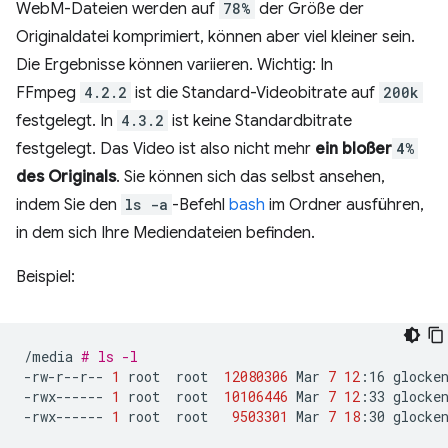
WebM-Dateien werden auf
78%
der Größe der
Originaldatei komprimiert, können aber viel kleiner sein.
Die Ergebnisse können variieren. Wichtig: In
FFmpeg
4.2.2
ist die Standard-Videobitrate auf
200k
festgelegt. In
4.3.2
ist keine Standardbitrate
festgelegt. Das Video ist also nicht mehr
ein bloßer
4%
des Originals
. Sie können sich das selbst ansehen,
indem Sie den
ls -a
-Befehl
bash
im Ordner ausführen,
in dem sich Ihre Mediendateien befinden.
Beispiel:
/media
# ls -l
-rw-r--r--
1
root
root
12080306
Mar
7
12
:16
glocken
-rwx------
1
root
root
10106446
Mar
7
12
:33
glocken
-rwx------
1
root
root
9503301
Mar
7
18
:30