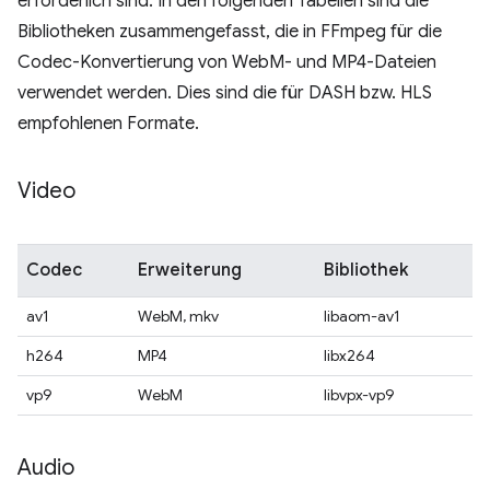
erforderlich sind. In den folgenden Tabellen sind die
Bibliotheken zusammengefasst, die in FFmpeg für die
Codec-Konvertierung von WebM- und MP4-Dateien
verwendet werden. Dies sind die für DASH bzw. HLS
empfohlenen Formate.
Video
Codec
Erweiterung
Bibliothek
av1
WebM, mkv
libaom-av1
h264
MP4
libx264
vp9
WebM
libvpx-vp9
Audio