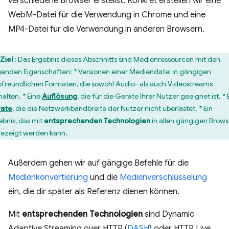
verschiedene Browser erstellst. Konkret erstellen wir eine
WebM-Datei für die Verwendung in Chrome und eine
MP4-Datei für die Verwendung in anderen Browsern.
Ziel
: Das Ergebnis dieses Abschnitts sind Medienressourcen mit den
genden Eigenschaften: * Versionen einer Mediendatei in gängigen
freundlichen Formaten, die sowohl Audio- als auch Videostreams
halten. * Eine
Auflösung
, die für die Geräte Ihrer Nutzer geeignet ist. * 
rate
, die die Netzwerkbandbreite der Nutzer nicht überlastet. * Ein
ebnis, das mit
entsprechenden Technologien
in allen gängigen Brows
ezeigt werden kann.
Außerdem gehen wir auf gängige Befehle für die
Medienkonvertierung
und die
Medienverschlüsselung
ein, die dir später als Referenz dienen können.
Mit
entsprechenden Technologien
sind Dynamic
Adaptive Streaming over HTTP (
DASH
) oder HTTP Live