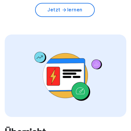
Jetzt
lernen
arrow_forward