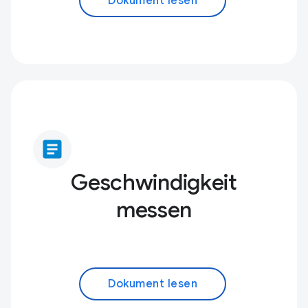
Dokument lesen
article
Geschwindigkeit
messen
Dokument lesen