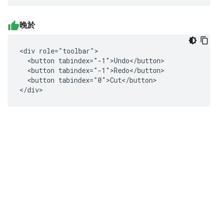
晚於
<div role="toolbar">

  <button tabindex="-1">Undo</button>

  <button tabindex="-1">Redo</button>

  <button tabindex="0">Cut</button>

</div>