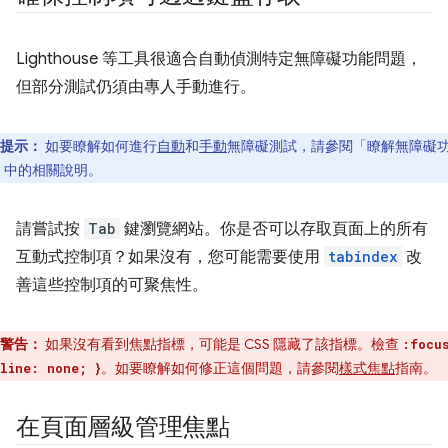
Lighthouse 等工具很適合自動偵測特定無障礙功能問題，
但部分測試仍須由專人手動進行。
提示：
如要瞭解如何進行
自動
和
手動
無障礙測試，請參閱「瞭解無障礙
」中的相關說明。
請嘗試按
Tab
鍵瀏覽網站。你是否可以存取頁面上的所有
互動式控制項？如果沒有，您可能需要使用
tabindex
改
善這些控制項的可聚焦性。
警告：
如果沒有看到焦點指標，可能是 CSS 隱藏了該指標。檢查
:focu
。如要瞭解如何修正這個問題，請參閱
樣式焦點
指南。
line: none; }
在頁面層級管理焦點