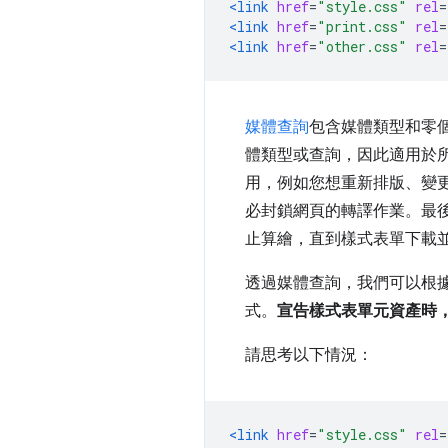
<link
href
=
"style.css"
rel
=
<link
href
=
"print.css"
rel
=
<link
href
=
"other.css"
rel
=
媒體查詢
包含媒體類型和零
體類型或查詢，因此適用於
用，例如您想重新排版、變
必封鎖網頁的轉譯作業。最
止算繪，直到樣式表單下載
透過媒體查詢，我們可以根據特
式。
宣告樣式表單元資產時
請思考以下情況：
<link
href
=
"style.css"
rel
=