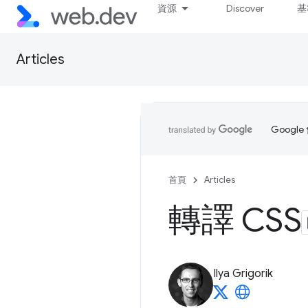
資源
Discover
基
Articles
Goog
首頁
Articles
轉譯 CSS
Ilya Grigorik