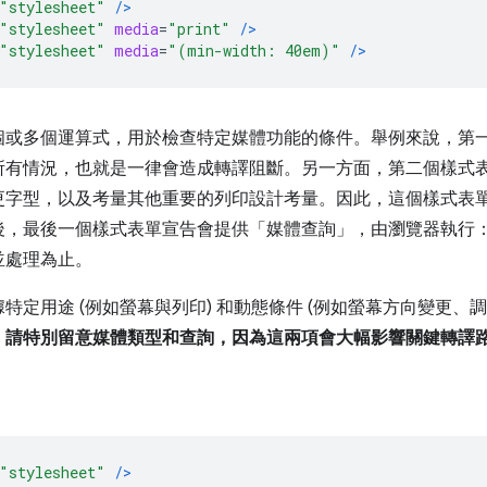
"stylesheet"
/>
"stylesheet"
media
=
"print"
/>
"stylesheet"
media
=
"(min-width: 40em)"
/>
個或多個運算式，用於檢查特定媒體功能的條件。舉例來說，第
所有情況，也就是一律會造成轉譯阻斷。另一方面，第二個樣式
更字型，以及考量其他重要的列印設計考量。因此，這個樣式表
後，最後一個樣式表單宣告會提供「媒體查詢」，由瀏覽器執行
並處理為止。
定用途 (例如螢幕與列印) 和動態條件 (例如螢幕方向變更、調
，請特別留意媒體類型和查詢，因為這兩項會大幅影響關鍵轉譯
"stylesheet"
/>