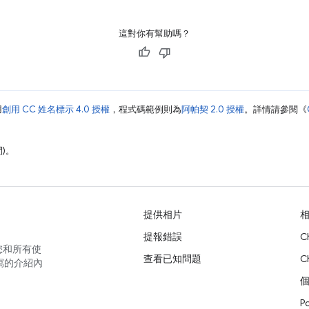
這對你有幫助嗎？
用
創用 CC 姓名標示 4.0 授權
，程式碼範例則為
阿帕契 2.0 授權
。詳情請參閱《
間)。
提供相片
提報錯誤
C
您和所有使
查看已知問題
C
寫的介紹內
P