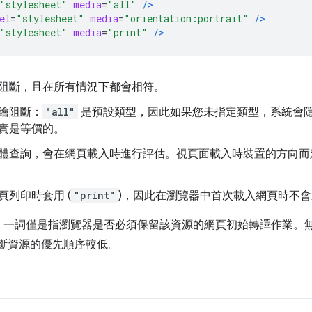
"stylesheet"
media
=
"all"
/>
el
=
"stylesheet"
media
=
"orientation:portrait"
/>
"stylesheet"
media
=
"print"
/>
阻斷，且在所有情況下都會相符。
繪阻斷：
"all"
是預設類型，因此如果您未指定類型，系統會
實是等價的。
體查詢，會在網頁載入時進行評估。視頁面載入時裝置的方向而
列印時套用 (
"print"
)，因此在瀏覽器中首次載入網頁時不
」一詞僅是指瀏覽器是否必須保留該資源的網頁初始轉譯作業。
阻斷資源的優先順序較低。