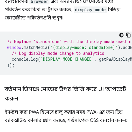
ব্যবহারকারী
browser
এবং অন্যান্য ডিসপ্লে মোডের মধ্যে
পরিবর্তন করে কিনা তা ট্র্যাক করতে,
display-mode
মিডিয়া
কোয়েরিতে পরিবর্তনগুলি শুনুন।
// Replace "standalone" with the display mode used i
window
.
matchMedia
(
'(display-mode: standalone)'
).
add
// Log display mode change to analytics
console
.
log
(
'DISPLAY_MODE_CHANGED'
,
getPWADisplay
});
বর্তমান ডিসপ্লে মোডের উপর ভিত্তি করে UI আপডেট
করুন
ইনস্টল করা PWA হিসেবে চালু করার সময় PWA-এর জন্য ভিন্ন
ব্যাকগ্রাউন্ড কালার প্রয়োগ করতে, শর্তসাপেক্ষ CSS ব্যবহার করুন: