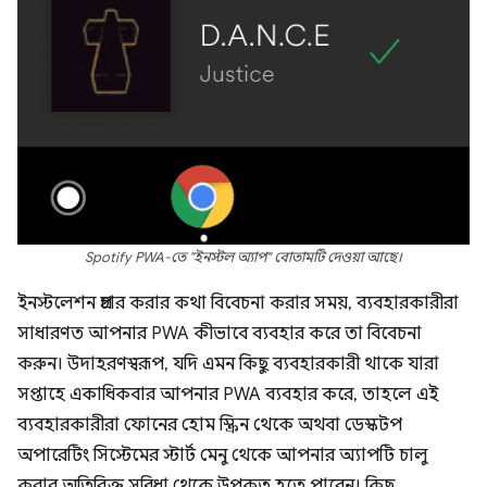
Spotify PWA-তে "ইনস্টল অ্যাপ" বোতামটি দেওয়া আছে।
ইনস্টলেশন প্রচার করার কথা বিবেচনা করার সময়, ব্যবহারকারীরা
সাধারণত আপনার PWA কীভাবে ব্যবহার করে তা বিবেচনা
করুন। উদাহরণস্বরূপ, যদি এমন কিছু ব্যবহারকারী থাকে যারা
সপ্তাহে একাধিকবার আপনার PWA ব্যবহার করে, তাহলে এই
ব্যবহারকারীরা ফোনের হোম স্ক্রিন থেকে অথবা ডেস্কটপ
অপারেটিং সিস্টেমের স্টার্ট মেনু থেকে আপনার অ্যাপটি চালু
করার অতিরিক্ত সুবিধা থেকে উপকৃত হতে পারেন। কিছু