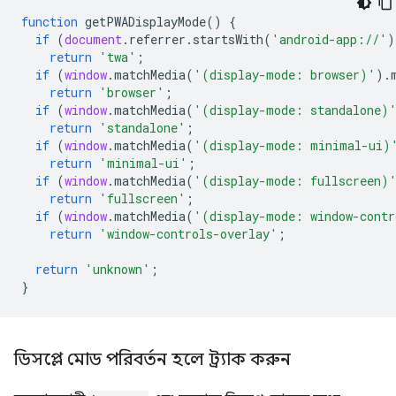
function
getPWADisplayMode
()
{
if
(
document
.
referrer
.
startsWith
(
'android-app://'
)
return
'twa'
;
if
(
window
.
matchMedia
(
'(display-mode: browser)'
).
return
'browser'
;
if
(
window
.
matchMedia
(
'(display-mode: standalone)
return
'standalone'
;
if
(
window
.
matchMedia
(
'(display-mode: minimal-ui)
return
'minimal-ui'
;
if
(
window
.
matchMedia
(
'(display-mode: fullscreen)
return
'fullscreen'
;
if
(
window
.
matchMedia
(
'(display-mode: window-contr
return
'window-controls-overlay'
;
return
'unknown'
;
}
ডিসপ্লে মোড পরিবর্তন হলে ট্র্যাক করুন