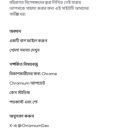
বহিরাগত বিশেষজ্ঞদের দ্বারা লিখিত সেই যাত্রায়
আপনাকে সাহায্য করার জন্য এই সাইটটি আমাদের
সামগ্রীর ঘর৷
অবদান
একটি বাগ ফাইল করুন
খোলা সমস্যা দেখুন
সম্পর্কিত বিষয়বস্তু
বিকাশকারীদের জন্য Chrome
Chromium আপডেট
কেস স্টাডিজ
পডকাস্ট এবং শো
অনুসরণ করুন
X-এ @ChromiumDev