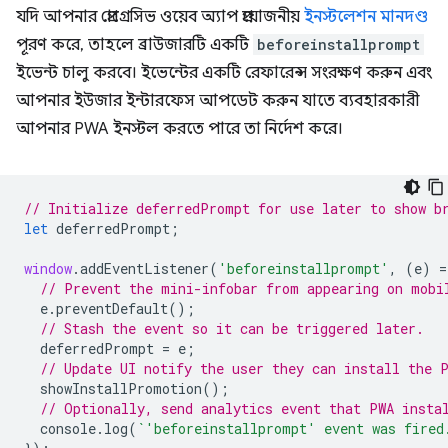
যদি আপনার প্রোগ্রেসিভ ওয়েব অ্যাপ প্রয়োজনীয়
ইনস্টলেশন মানদণ্ড
পূরণ করে, তাহলে ব্রাউজারটি একটি
beforeinstallprompt
ইভেন্ট চালু করবে। ইভেন্টের একটি রেফারেন্স সংরক্ষণ করুন এবং
আপনার ইউজার ইন্টারফেস আপডেট করুন যাতে ব্যবহারকারী
আপনার PWA ইনস্টল করতে পারে তা নির্দেশ করে।
// Initialize deferredPrompt for use later to show b
let
deferredPrompt
;
window
.
addEventListener
(
'beforeinstallprompt'
,
(
e
)
=
// Prevent the mini-infobar from appearing on mobi
e
.
preventDefault
();
// Stash the event so it can be triggered later.
deferredPrompt
=
e
;
// Update UI notify the user they can install the 
showInstallPromotion
();
// Optionally, send analytics event that PWA insta
console
.
log
(
`'beforeinstallprompt' event was fired