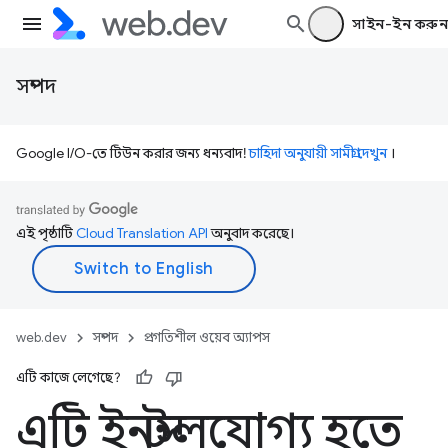
সাইন-ইন করুন
সম্পদ
Google I/O-তে টিউন করার জন্য ধন্যবাদ!
চাহিদা অনুযায়ী সামগ্রী দেখুন
।
এই পৃষ্ঠাটি
Cloud Translation API
অনুবাদ করেছে।
web.dev
সম্পদ
প্রগতিশীল ওয়েব অ্যাপস
এটি কাজে লেগেছে?
এটি ইনস্টলযোগ্য হতে