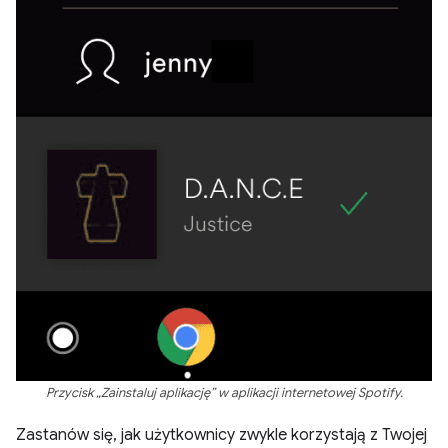
Przycisk „Zainstaluj aplikację” w aplikacji internetowej Spotify.
Zastanów się, jak użytkownicy zwykle korzystają z Twojej