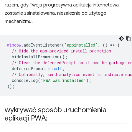
razem, gdy Twoja progresywna aplikacja internetowa
zostanie zainstalowana, niezależnie od użytego
mechanizmu.
window
.
addEventListener
(
'appinstalled'
,
()
=
>
{
// Hide the app-provided install promotion
hideInstallPromotion
();
// Clear the deferredPrompt so it can be garbage c
deferredPrompt
=
null
;
// Optionally, send analytics event to indicate su
console
.
log
(
'PWA was installed'
);
});
wykrywać sposób uruchomienia
aplikacji PWA;