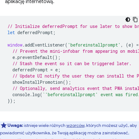
aplikację internetową.
// Initialize deferredPrompt for use later to show b
let
deferredPrompt
;
window
.
addEventListener
(
'beforeinstallprompt'
,
(
e
)
=
// Prevent the mini-infobar from appearing on mobi
e
.
preventDefault
();
// Stash the event so it can be triggered later.
deferredPrompt
=
e
;
// Update UI notify the user they can install the 
showInstallPromotion
();
// Optionally, send analytics event that PWA insta
console
.
log
(
`'beforeinstallprompt' event was fired
});
Uwaga:
istnieje wiele różnych
wzorców
, których możesz użyć, aby
powiadomić użytkownika, że Twoją aplikację można zainstalować,