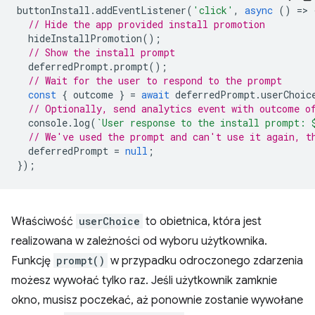
buttonInstall
.
addEventListener
(
'click'
,
async
()
=
>
// Hide the app provided install promotion
hideInstallPromotion
();
// Show the install prompt
deferredPrompt
.
prompt
();
// Wait for the user to respond to the prompt
const
{
outcome
}
=
await
deferredPrompt
.
userChoic
// Optionally, send analytics event with outcome o
console
.
log
(
`User response to the install prompt: 
// We've used the prompt and can't use it again, t
deferredPrompt
=
null
;
});
Właściwość
userChoice
to obietnica, która jest
realizowana w zależności od wyboru użytkownika.
Funkcję
prompt()
w przypadku odroczonego zdarzenia
możesz wywołać tylko raz. Jeśli użytkownik zamknie
okno, musisz poczekać, aż ponownie zostanie wywołane