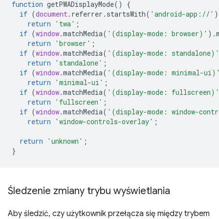
function
getPWADisplayMode
()
{
if
(
document
.
referrer
.
startsWith
(
'android-app://'
)
return
'twa'
;
if
(
window
.
matchMedia
(
'(display-mode: browser)'
).
return
'browser'
;
if
(
window
.
matchMedia
(
'(display-mode: standalone)
return
'standalone'
;
if
(
window
.
matchMedia
(
'(display-mode: minimal-ui)
return
'minimal-ui'
;
if
(
window
.
matchMedia
(
'(display-mode: fullscreen)
return
'fullscreen'
;
if
(
window
.
matchMedia
(
'(display-mode: window-contr
return
'window-controls-overlay'
;
return
'unknown'
;
}
Śledzenie zmiany trybu wyświetlania
Aby śledzić, czy użytkownik przełącza się między trybem