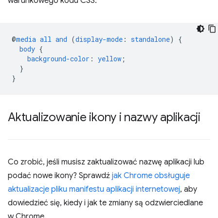
warunkowego kodu CSS:
@
media
all
and
(
display-mode
:
standalone
)
{
body
{
background-color
:
yellow
;
}
}
Aktualizowanie ikony i nazwy aplikacji
Co zrobić, jeśli musisz zaktualizować nazwę aplikacji lub
podać nowe ikony? Sprawdź
jak Chrome obsługuje
aktualizacje pliku manifestu aplikacji internetowej
, aby
dowiedzieć się, kiedy i jak te zmiany są odzwierciedlane
w Chrome.