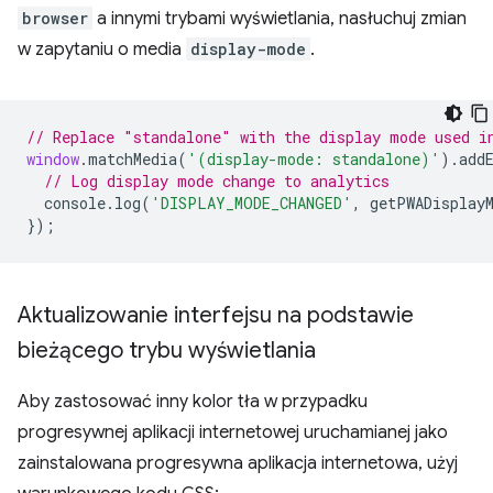
browser
a innymi trybami wyświetlania, nasłuchuj zmian
w zapytaniu o media
display-mode
.
// Replace "standalone" with the display mode used i
window
.
matchMedia
(
'(display-mode: standalone)'
).
add
// Log display mode change to analytics
console
.
log
(
'DISPLAY_MODE_CHANGED'
,
getPWADisplay
});
Aktualizowanie interfejsu na podstawie
bieżącego trybu wyświetlania
Aby zastosować inny kolor tła w przypadku
progresywnej aplikacji internetowej uruchamianej jako
zainstalowana progresywna aplikacja internetowa, użyj