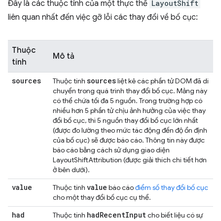
Đây là các thuộc tính của một thực thể
LayoutShift
liên quan nhất đến việc gỡ lỗi các thay đổi về bố cục:
Thuộc
Mô tả
tính
sources
sources
Thuộc tính
liệt kê các phần tử DOM đã di
chuyển trong quá trình thay đổi bố cục. Mảng này
có thể chứa tối đa 5 nguồn. Trong trường hợp có
nhiều hơn 5 phần tử chịu ảnh hưởng của việc thay
đổi bố cục, thì 5 nguồn thay đổi bố cục lớn nhất
(được đo lường theo mức tác động đến độ ổn định
của bố cục) sẽ được báo cáo. Thông tin này được
báo cáo bằng cách sử dụng giao diện
LayoutShiftAttribution (được giải thích chi tiết hơn
ở bên dưới).
value
value
Thuộc tính
báo cáo
điểm số thay đổi bố cục
cho một thay đổi bố cục cụ thể.
had
had
Recent
Input
Thuộc tính
cho biết liệu có sự