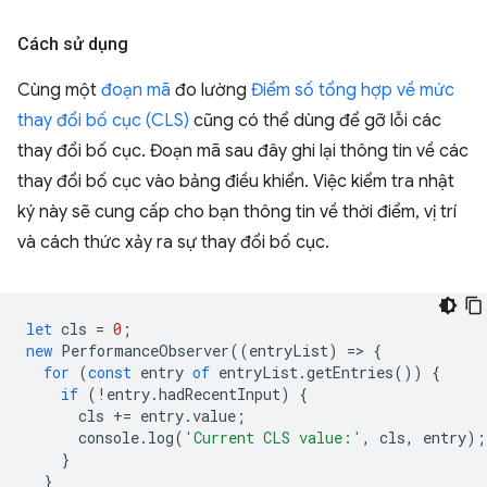
Cách sử dụng
Cùng một
đoạn mã
đo lường
Điểm số tổng hợp về mức
thay đổi bố cục (CLS)
cũng có thể dùng để gỡ lỗi các
thay đổi bố cục. Đoạn mã sau đây ghi lại thông tin về các
thay đổi bố cục vào bảng điều khiển. Việc kiểm tra nhật
ký này sẽ cung cấp cho bạn thông tin về thời điểm, vị trí
và cách thức xảy ra sự thay đổi bố cục.
let
cls
=
0
;
new
PerformanceObserver
((
entryList
)
=
>
{
for
(
const
entry
of
entryList
.
getEntries
())
{
if
(
!
entry
.
hadRecentInput
)
{
cls
+=
entry
.
value
;
console
.
log
(
'Current CLS value:'
,
cls
,
entry
);
}
}