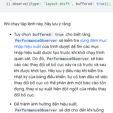
}).
observe
({
type
:
'layout-shift'
,
buffered
:
true
});
Khi chạy tập lệnh này, hãy lưu ý rằng:
Tuỳ chọn
buffered: true
cho biết rằng
PerformanceObserver
sẽ kiểm tra
vùng đệm mục
nhập hiệu suất
của trình duyệt để tìm các mục
nhập hiệu suất được tạo trước khi khởi chạy trình
quan sát. Do đó,
PerformanceObserver
sẽ báo
cáo các thay đổi về bố cục xảy ra cả trước và sau
khi được khởi tạo. Hãy lưu ý điều này khi kiểm tra
nhật ký của bảng điều khiển. Sự cố ban đầu về việc
thay đổi bố cục có thể phản ánh một báo cáo tồn
đọng, thay vì sự xuất hiện đột ngột của nhiều thay
đổi bố cục.
Để tránh ảnh hưởng đến hiệu suất,
PerformanceObserver
sẽ đợi cho đến khi luồng