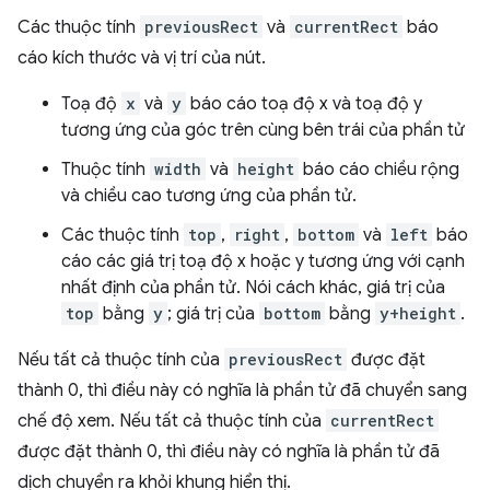
Các thuộc tính
previousRect
và
currentRect
báo
cáo kích thước và vị trí của nút.
Toạ độ
x
và
y
báo cáo toạ độ x và toạ độ y
tương ứng của góc trên cùng bên trái của phần tử
Thuộc tính
width
và
height
báo cáo chiều rộng
và chiều cao tương ứng của phần tử.
Các thuộc tính
top
,
right
,
bottom
và
left
báo
cáo các giá trị toạ độ x hoặc y tương ứng với cạnh
nhất định của phần tử. Nói cách khác, giá trị của
top
bằng
y
; giá trị của
bottom
bằng
y+height
.
Nếu tất cả thuộc tính của
previousRect
được đặt
thành 0, thì điều này có nghĩa là phần tử đã chuyển sang
chế độ xem. Nếu tất cả thuộc tính của
currentRect
được đặt thành 0, thì điều này có nghĩa là phần tử đã
dịch chuyển ra khỏi khung hiển thị.