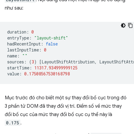
như sau:
duration
:
0
entryType
:
"layout-shift"
hadRecentInput
:
false
lastInputTime
:
0
name
:
""
sources
:
(
3
)
[
LayoutShiftAttribution
,
LayoutShiftAtt
startTime
:
11317.934999999125
value
:
0.17508567530168798
Mục trước đó cho biết một sự thay đổi bố cục trong đó
3 phần tử DOM đã thay đổi vị trí. Điểm số về mức thay
đổi bố cục của mức thay đổi bố cục cụ thể này là
0.175
.