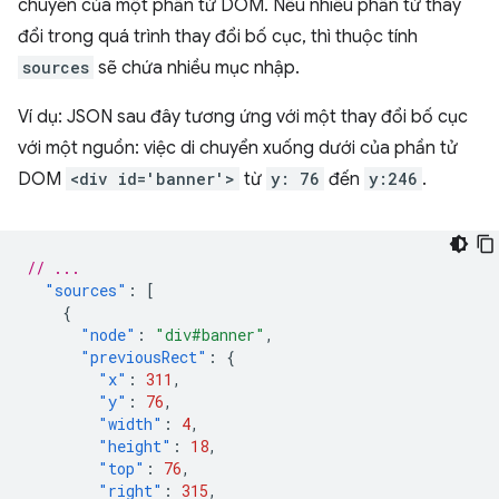
chuyển của một phần tử DOM. Nếu nhiều phần tử thay
đổi trong quá trình thay đổi bố cục, thì thuộc tính
sources
sẽ chứa nhiều mục nhập.
Ví dụ: JSON sau đây tương ứng với một thay đổi bố cục
với một nguồn: việc di chuyển xuống dưới của phần tử
DOM
<div id='banner'>
từ
y: 76
đến
y:246
.
// ...
"sources"
:
[
{
"node"
:
"div#banner"
,
"previousRect"
:
{
"x"
:
311
,
"y"
:
76
,
"width"
:
4
,
"height"
:
18
,
"top"
:
76
,
"right"
:
315
,