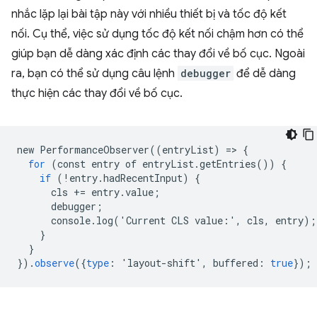
nhắc lặp lại bài tập này với nhiều thiết bị và tốc độ kết
nối. Cụ thể, việc sử dụng tốc độ kết nối chậm hơn có thể
giúp bạn dễ dàng xác định các thay đổi về bố cục. Ngoài
ra, bạn có thể sử dụng câu lệnh
debugger
để dễ dàng
thực hiện các thay đổi về bố cục.
new
PerformanceObserver
((
entryList
)
=
>
{
for
(
const
entry
of
entryList
.
getEntries
())
{
if
(!
entry
.
hadRecentInput
)
{
cls
+=
entry
.
value
;
debugger
;
console
.
log
(
'
Current
CLS
value
:
'
,
cls
,
entry
);
}
}
}).
observe
({
type
:
'
layout
-
shift
'
,
buffered
:
true
});