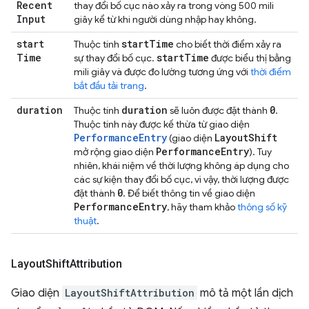
Recent
thay đổi bố cục nào xảy ra trong vòng 500 mili
Input
giây kể từ khi người dùng nhập hay không.
start
start
Time
Thuộc tính
cho biết thời điểm xảy ra
Time
start
Time
sự thay đổi bố cục.
được biểu thị bằng
mili giây và được đo lường tương ứng với
thời điểm
bắt đầu tải trang
.
duration
duration
0
Thuộc tính
sẽ luôn được đặt thành
.
Thuộc tính này được kế thừa từ giao diện
PerformanceEntry
Layout
Shift
(giao diện
Performance
Entry
mở rộng giao diện
). Tuy
nhiên, khái niệm về thời lượng không áp dụng cho
các sự kiện thay đổi bố cục, vì vậy, thời lượng được
0
đặt thành
. Để biết thông tin về giao diện
Performance
Entry
, hãy tham khảo
thông số kỹ
thuật
.
Layout
Shift
Attribution
Giao diện
LayoutShiftAttribution
mô tả một lần dịch