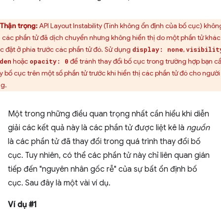
Thận trọng:
API Layout Instability (Tính không ổn định của bố cục) khôn
 các phần tử đã dịch chuyển nhưng không hiển thị do một phần tử khác
c đặt ở phía trước các phần tử đó. Sử dụng
,
display: none
visibilit
hoặc
để tránh thay đổi bố cục trong trường hợp bạn c
den
opacity: 0
y bố cục trên một số phần tử trước khi hiển thị các phần tử đó cho người
g.
Một trong những điều quan trọng nhất cần hiểu khi diễn
giải các kết quả này là các phần tử được liệt kê là
nguồn
là các phần tử đã thay đổi trong quá trình thay đổi bố
cục. Tuy nhiên, có thể các phần tử này chỉ liên quan gián
tiếp đến "nguyên nhân gốc rễ" của sự bất ổn định bố
cục. Sau đây là một vài ví dụ.
Ví dụ #1