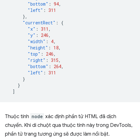
"bottom"
:
94
,
"left"
:
311
},
"currentRect"
:
{
"x"
:
311
,
"y"
:
246
,
"width"
:
4
,
"height"
:
18
,
"top"
:
246
,
"right"
:
315
,
"bottom"
:
264
,
"left"
:
311
}
}
]
Thuộc tính
node
xác định phần tử HTML đã dịch
chuyển. Khi di chuột qua thuộc tính này trong DevTools,
phần tử trang tương ứng sẽ được làm nổi bật.