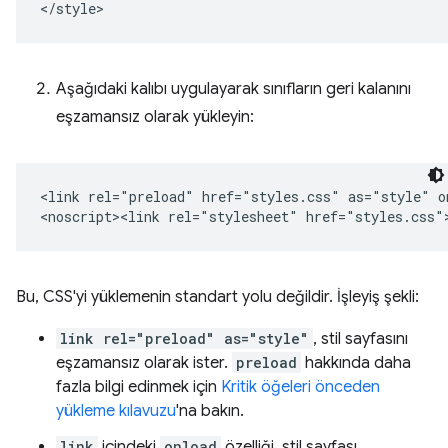
Aşağıdaki kalıbı uygulayarak sınıfların geri kalanını
eşzamansız olarak yükleyin:
<link rel="preload" href="styles.css" as="style" o
Bu, CSS'yi yüklemenin standart yolu değildir. İşleyiş şekli:
link rel="preload" as="style"
, stil sayfasını
eşzamansız olarak ister.
preload
hakkında daha
fazla bilgi edinmek için
Kritik öğeleri önceden
yükleme kılavuzu
'na bakın.
link
içindeki
onload
özelliği, stil sayfası