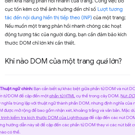
đến khả năng phản hồi nhanh của trang. Công việc bố
cục tốn kém có thể ảnh hưởng đến chỉ số
Lượt tương
tác đến nội dung hiển thị tiếp theo (INP)
của một trang;
Nếu muốn một trang phản hồi nhanh chóng các hoạt
động tương tác của người dùng, bạn cần đảm bảo kích
thước DOM chỉ lớn khi cần thiết.
Khi nào DOM của một trang
quá
lớn?
Thuật ngữ chính:
Bạn cần biết sự khác biệt giữa phần tử DOM và nút D
n tử
DOM đề cập đến một
phần tử HTML
cụ thể trong cây DOM.
Nút
D
ý nghĩa trùng lặp với thuật ngữ thành phần DOM, nhưng định nghĩa của 
 được mở rộng để bao gồm nhận xét, khoảng trắng và văn bản. Mặc d
 trình kiểm tra kích thước DOM của Lighthouse
đề cập đến các nút DO
ng hướng dẫn này sẽ đề cập đến các phần tử DOM thay vì các nút bất c
 nào có thể.