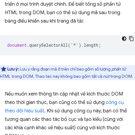
triển ở mọi trình duyệt chính. Để biết tổng số phần tử
HTML trong DOM, bạn có thể sử dụng mã sau trong
bảng điều khiển sau khi trang đã tải:
document
.
querySelectorAll
(
'*'
).
length
;
Lưu ý:
Lưu ý rằng đoạn mã ở trên chỉ bao gồm số lượng
phần tử
HTML trong DOM. Thao tác này không bao gồm tất cả
nút
trong DOM.
Nếu muốn xem thông tin cập nhật về kích thước DOM
theo thời gian thực, bạn cũng có thể sử dụng
công cụ
theo dõi hiệu suất
. Khi sử dụng công cụ này, bạn có thể
tương quan các thao tác bố cục và tạo kiểu (cùng với
các khía cạnh khác về hiệu suất) cùng với kích thước