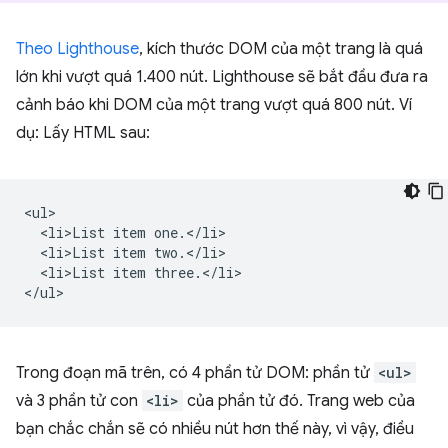
Theo Lighthouse
, kích thước DOM của một trang là quá
lớn khi vượt quá 1.400 nút. Lighthouse sẽ bắt đầu đưa ra
cảnh báo khi DOM của một trang vượt quá 800 nút. Ví
dụ: Lấy HTML sau:
<ul>

  <li>List item one.</li>

  <li>List item two.</li>

  <li>List item three.</li>

Trong đoạn mã trên, có 4 phần tử DOM: phần tử
<ul>
và 3 phần tử con
<li>
của phần tử đó. Trang web của
bạn chắc chắn sẽ có nhiều nút hơn thế này, vì vậy, điều