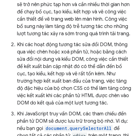
sẽ trở nên phức tạp hơn và cần nhiều thời gian hơn
để chạy bố cục, tạo kiểu, kết hợp và vẽ công việc
cần thiết để vẽ trang web lên màn hình. Công việc
bổ sung này làm tăng độ trễ tương tác cho những
lượt tương tác xảy ra sớm trong quá trình tải trang.
Khi các hoạt động tương tác sửa đổi DOM, thông
qua việc chèn hoặc xoá phần tử, hoặc bằng cách
sửa đổi nội dung và kiểu DOM, công việc cần thiết
để kết xuất bản cập nhật đó có thể dẫn đến bố
cục, tạo kiểu, kết hợp và vẽ rất tốn kém. Như
trường hợp kết xuất ban đầu của trang, việc tăng
độ đặc hiệu của bộ chọn CSS có thể làm tăng công
việc kết xuất khi các phần tử HTML được chèn vào
DOM do kết quả của một lượt tương tác.
Khi JavaScript truy vấn DOM, các tham chiếu đến
phần tử DOM sẽ được lưu trữ trong bộ nhớ. Ví dụ:
nếu bạn gọi
document.querySelectorAll
để
chọn tất cả các phần tử
<div>
trên một trang, thì